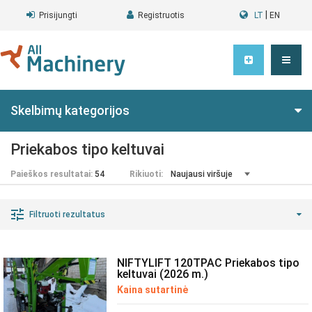
|
Prisijungti
Registruotis
LT
EN
Skelbimų kategorijos
Priekabos tipo keltuvai
Paieškos resultatai:
54
Rikiuoti:
Filtruoti rezultatus
NIFTYLIFT 120TPAC Priekabos tipo
keltuvai (2026 m.)
Kaina sutartinė