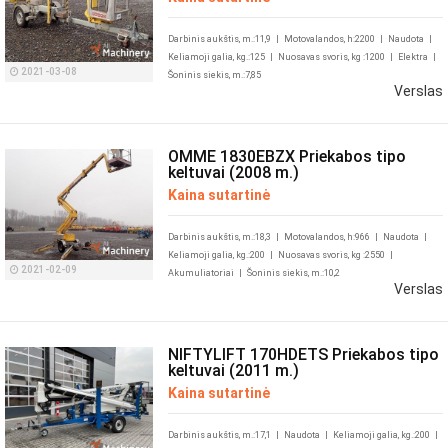
Darbinis aukštis, m.:11,9
|
Motovalandos, h:2200
|
Naudota
|
Keliamoji galia, kg.:125
|
Nuosavas svoris, kg :1200
|
Elektra
|
2021-03-08
Šoninis siekis, m.:7,85
Verslas
OMME 1830EBZX Priekabos tipo
keltuvai (2008 m.)
Kaina sutartinė
Darbinis aukštis, m.:18,3
|
Motovalandos, h:966
|
Naudota
|
Keliamoji galia, kg.:200
|
Nuosavas svoris, kg :2550
|
2021-02-09
Akumuliatoriai
|
Šoninis siekis, m.:10,2
Verslas
NIFTYLIFT 170HDETS Priekabos tipo
keltuvai (2011 m.)
Kaina sutartinė
Darbinis aukštis, m.:17,1
|
Naudota
|
Keliamoji galia, kg.:200
|