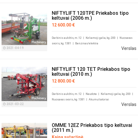
NIFTYLIFT 120TPE Priekabos tipo
keltuvai (2006 m.)
12 600.00 €
Darbinis aukštis, m.:12
|
Keliamoji galia, kg.:200
|
Nuosavas
svoris, kg :1381
|
Benzinas/elektra
Verslas
2021-04-19
NIFTYLIFT 120 TET Priekabos tipo
keltuvai (2010 m.)
12 800.00 €
Darbinis aukštis, m.:12
|
Naudota
|
Keliamoji galia, kg.:200
|
Nuosavas svoris, kg :1381
|
Akumuliatoriai
Verslas
2021-03-22
OMME 12EZ Priekabos tipo keltuvai
(2011 m.)
Kaina sutartinė