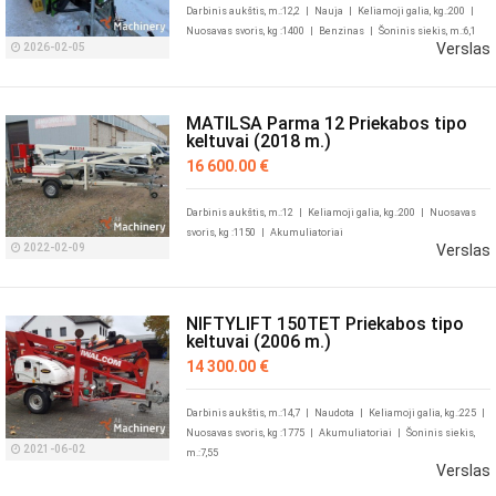
Darbinis aukštis, m.:12,2
|
Nauja
|
Keliamoji galia, kg.:200
|
Nuosavas svoris, kg :1400
|
Benzinas
|
Šoninis siekis, m.:6,1
Verslas
2026-02-05
MATILSA Parma 12 Priekabos tipo
keltuvai (2018 m.)
16 600.00 €
Darbinis aukštis, m.:12
|
Keliamoji galia, kg.:200
|
Nuosavas
svoris, kg :1150
|
Akumuliatoriai
Verslas
2022-02-09
NIFTYLIFT 150TET Priekabos tipo
keltuvai (2006 m.)
14 300.00 €
Darbinis aukštis, m.:14,7
|
Naudota
|
Keliamoji galia, kg.:225
|
Nuosavas svoris, kg :1775
|
Akumuliatoriai
|
Šoninis siekis,
2021-06-02
m.:7,55
Verslas