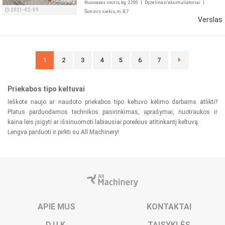
Nuosavas svoris, kg :2200
|
Dyzelinas/akumuliatoriai
|
2021-02-09
Šoninis siekis, m.:8,7
Verslas
1
2
3
4
5
6
7
Priekabos tipo keltuvai
Ieškote naujo ar naudoto priekabos tipo keltuvo kėlimo darbams atlikti?
Platus parduodamos technikos pasirinkimas, aprašymai, nuotraukos ir
kaina leis įsigyti ar išsinuomoti labiausiai poreikius atitinkantį keltuvą.
Lengva parduoti ir pirkti su All Machinery!
APIE MUS
KONTAKTAI
D.U.K.
TAISYKLĖS