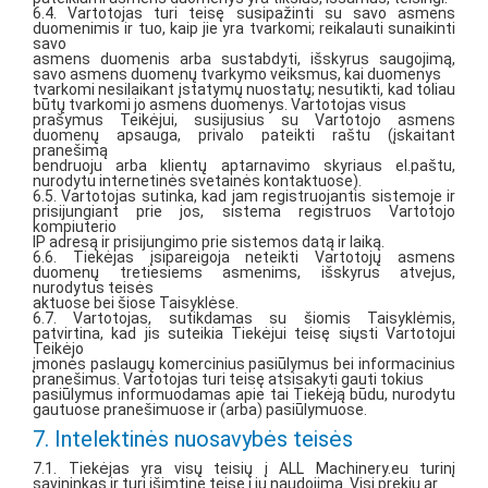
6.4. Vartotojas turi teisę susipažinti su savo asmens
duomenimis ir tuo, kaip jie yra tvarkomi; reikalauti sunaikinti
savo
asmens duomenis arba sustabdyti, išskyrus saugojimą,
savo asmens duomenų tvarkymo veiksmus, kai duomenys
tvarkomi nesilaikant įstatymų nuostatų; nesutikti, kad toliau
būtų tvarkomi jo asmens duomenys. Vartotojas visus
prašymus Teikėjui, susijusius su Vartotojo asmens
duomenų apsauga, privalo pateikti raštu (įskaitant
pranešimą
bendruoju arba klientų aptarnavimo skyriaus el.paštu,
nurodytu internetinės svetainės kontaktuose).
6.5. Vartotojas sutinka, kad jam registruojantis sistemoje ir
prisijungiant prie jos, sistema registruos Vartotojo
kompiuterio
IP adresą ir prisijungimo prie sistemos datą ir laiką.
6.6. Tiekėjas įsipareigoja neteikti Vartotojų asmens
duomenų tretiesiems asmenims, išskyrus atvejus,
nurodytus teisės
aktuose bei šiose Taisyklėse.
6.7. Vartotojas, sutikdamas su šiomis Taisyklėmis,
patvirtina, kad jis suteikia Tiekėjui teisę siųsti Vartotojui
Teikėjo
įmonės paslaugų komercinius pasiūlymus bei informacinius
pranešimus. Vartotojas turi teisę atsisakyti gauti tokius
pasiūlymus informuodamas apie tai Tiekėją būdu, nurodytu
gautuose pranešimuose ir (arba) pasiūlymuose.
7. Intelektinės nuosavybės teisės
7.1. Tiekėjas yra visų teisių į ALL Machinery.eu turinį
savininkas ir turi išimtinę teisę į jų naudojimą. Visi prekių ar