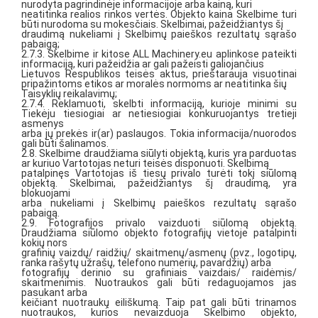
nurodyta pagrindinėje informacijoje arba kainą, kuri
neatitinka realios rinkos vertės. Objekto kaina Skelbime turi
būti nurodoma su mokesčiais. Skelbimai, pažeidžiantys šį
draudimą nukeliami į Skelbimų paieškos rezultatų sąrašo
pabaigą;
2.7.3. Skelbime ir kitose ALL Machinery.eu aplinkose pateikti
informaciją, kuri pažeidžia ar gali pažeisti galiojančius
Lietuvos Respublikos teisės aktus, prieštarauja visuotinai
pripažintoms etikos ar moralės normoms ar neatitinka šių
Taisyklių reikalavimų;
2.7.4. Reklamuoti, skelbti informaciją, kurioje minimi su
Tiekėju tiesiogiai ar netiesiogiai konkuruojantys tretieji
asmenys
arba jų prekės ir(ar) paslaugos. Tokia informacija/nuorodos
gali būti šalinamos.
2.8. Skelbime draudžiama siūlyti objektą, kuris yra parduotas
ar kuriuo Vartotojas neturi teisės disponuoti. Skelbimą
patalpinęs Vartotojas iš tiesų privalo turėti tokį siūlomą
objektą. Skelbimai, pažeidžiantys šį draudimą, yra
blokuojami
arba nukeliami į Skelbimų paieškos rezultatų sąrašo
pabaigą.
2.9. Fotografijos privalo vaizduoti siūlomą objektą.
Draudžiama siūlomo objekto fotografijų vietoje patalpinti
kokių nors
grafinių vaizdų/ raidžių/ skaitmenų/asmenų (pvz., logotipų,
ranka rašytų užrašų, telefono numerių, pavardžių) arba
fotografijų derinio su grafiniais vaizdais/ raidėmis/
skaitmenimis. Nuotraukos gali būti redaguojamos jas
pasukant arba
keičiant nuotraukų eiliškumą. Taip pat gali būti trinamos
nuotraukos, kurios nevaizduoja Skelbimo objekto,