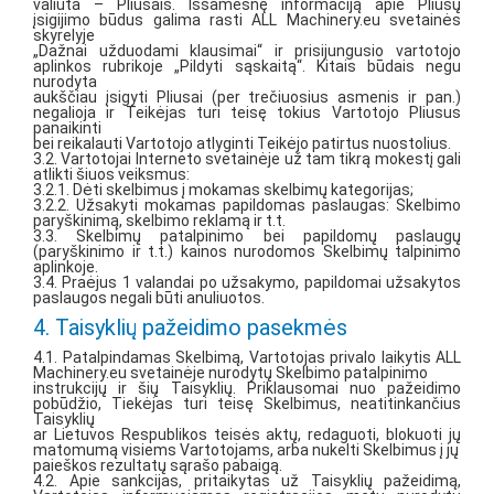
valiuta – Pliusais. Išsamesnę informaciją apie Pliusų
įsigijimo būdus galima rasti ALL Machinery.eu svetainės
skyrelyje
„Dažnai užduodami klausimai“ ir prisijungusio vartotojo
aplinkos rubrikoje „Pildyti sąskaitą“. Kitais būdais negu
nurodyta
aukščiau įsigyti Pliusai (per trečiuosius asmenis ir pan.)
negalioja ir Teikėjas turi teisę tokius Vartotojo Pliusus
panaikinti
bei reikalauti Vartotojo atlyginti Teikėjo patirtus nuostolius.
3.2. Vartotojai Interneto svetainėje už tam tikrą mokestį gali
atlikti šiuos veiksmus:
3.2.1. Dėti skelbimus į mokamas skelbimų kategorijas;
3.2.2. Užsakyti mokamas papildomas paslaugas: Skelbimo
paryškinimą, skelbimo reklamą ir t.t.
3.3. Skelbimų patalpinimo bei papildomų paslaugų
(paryškinimo ir t.t.) kainos nurodomos Skelbimų talpinimo
aplinkoje.
3.4. Praėjus 1 valandai po užsakymo, papildomai užsakytos
paslaugos negali būti anuliuotos.
4. Taisyklių pažeidimo pasekmės
4.1. Patalpindamas Skelbimą, Vartotojas privalo laikytis ALL
Machinery.eu svetainėje nurodytų Skelbimo patalpinimo
instrukcijų ir šių Taisyklių. Priklausomai nuo pažeidimo
pobūdžio, Tiekėjas turi teisę Skelbimus, neatitinkančius
Taisyklių
ar Lietuvos Respublikos teisės aktų, redaguoti, blokuoti jų
matomumą visiems Vartotojams, arba nukelti Skelbimus į jų
paieškos rezultatų sąrašo pabaigą.
4.2. Apie sankcijas, pritaikytas už Taisyklių pažeidimą,