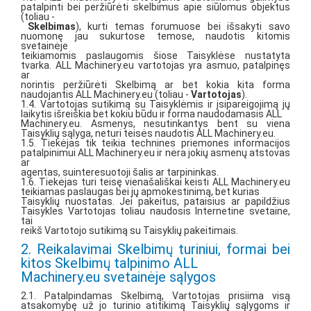
patalpinti bei peržiūrėti skelbimus apie siūlomus objektus
(toliau -
Skelbimas
), kurti temas forumuose bei išsakyti savo
nuomonę jau sukurtose temose, naudotis kitomis
svetainėje
teikiamomis paslaugomis šiose Taisyklėse nustatyta
tvarka. ALL Machinery.eu vartotojas yra asmuo, patalpinęs
ar
norintis peržiūrėti Skelbimą ar bet kokia kita forma
naudojantis ALL Machinery.eu (toliau -
Vartotojas
).
1.4. Vartotojas sutikimą su Taisyklėmis ir įsipareigojimą jų
laikytis išreiškia bet kokiu būdu ir forma naudodamasis ALL
Machinery.eu. Asmenys, nesutinkantys bent su viena
Taisyklių sąlyga, neturi teisės naudotis ALL Machinery.eu.
1.5. Tiekėjas tik teikia technines priemones informacijos
patalpinimui ALL Machinery.eu ir nėra jokių asmenų atstovas
ar
agentas, suinteresuotoji šalis ar tarpininkas.
1.6. Tiekėjas turi teisę vienašališkai keisti ALL Machinery.eu
teikiamas paslaugas bei jų apmokestinimą, bet kurias
Taisyklių nuostatas. Jei pakeitus, pataisius ar papildžius
Taisykles Vartotojas toliau naudosis Internetine svetaine,
tai
reikš Vartotojo sutikimą su Taisyklių pakeitimais.
2. Reikalavimai Skelbimų turiniui, formai bei
kitos Skelbimų talpinimo ALL
Machinery.eu svetainėje sąlygos
2.1. Patalpindamas Skelbimą, Vartotojas prisiima visą
atsakomybę už jo turinio atitikimą Taisyklių sąlygoms ir