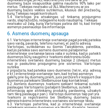
nepriekaištingai, jei ALL Machinery.eu svetaine ar jos
duomenų baze visapusiškai galima naudotis 90% laiko per
metus. Tiekėjas neatsako už ALL Machinery.eu ar jos
duomenų bazės veiklos sutrikimus, kilusius dėl priežasčių,
kurių Tiekėjas negali kontroliuoti.
5.4. Vartotojas yra atsakingas už tinkamą prisijungimo
vardo, slaptažodžio, redagavimo kodo naudojimą. Tiekėjas
neatsako už žalą, kurią Vartotojas patiria dėl to, kad tretieji
asmenys pasinaudojo šia informacija.
6. Asmens duomenų apsauga
6.1. Vartotojas internetinėje svetainėje pagal poreikį pateikia
savo vardą, pavardę, telefono numerį, el. pašto adresą.
Vartotojas, sutikdamas su šiomis Taisyklėmis, pareiškia,
kad jis pateikia savo asmens duomenis patalpinimui
internetinėje svetainėje laisva valia ir sutinka, kad jo pateikti
duomenys būtų saugomi ir tvarkomi elektroniniu būdu
internetinės svetainės duomenų bazėje 2 (dvejus) metus
nuo jo paskutinio prisijungimo prie sistemos. Vartotojas
sutinka
ir pripažįsta, kad pateikia savo duomenis (tel.nr., el.p. adresą
ir kt.) internetinėje svetainėje tam, kad tretieji asmenys
galėtų prie šių duomenų prieiti, juos peržiūrėti ir kopijuoti (kai
duomenys pateikiami Skelbimuose kaip kontaktiniai).
6.2. Asmens duomenys tvarkomi siekiant tinkamai suteikti
paslaugas Vartotojams (patalpinti Skelbimus, suteikti
informaciją apie atitinkamų produktų pardavimą, užsakyti
tam tikrą paslaugą ir pan.). Vartotojo duomenys taip pat yra
tvarkomi jo registravimo bei Skelbimų duomenų bazės
administravimo internetinės svetainės sistemoje tikslu.
6.3. Vartotojas patvirtina, kad jo internetinėje svetainėje
pateikiami asmens duomenys yra tikslūs, išsamūs, teisingi.