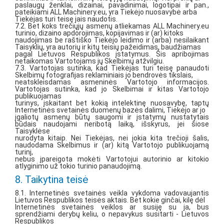
paslaugų ženklai, dizainai, pavadinimai, logotipai ir pan.,
pateikiami ALL Machinery.eu, yra Tiekėjo nuosavybė arba
Tiekėjas turi teisę jais naudotis.
7.2. Bet koks trečiųjų asmenų atliekamas ALL Machinery.eu
turinio, dizaino apdorojimas, kopijavimas ir (ar) kitoks
naudojimas be raštiško Tiekėjo leidimo ir (arba) nesilaikant
Taisyklių, yra autorių ir kitų teisių pažeidimas, baudžiamas
pagal Lietuvos Respublikos įstatymus. Šis apribojimas
netaikomas Vartotojams jų Skelbimų atžvilgiu.
7.3. Vartotojas sutinka, kad Tiekėjas turi teisę panaudoti
Skelbimų fotografijas reklaminiais jo bendrovės tikslais,
neatskleisdamas asmeninės Vartotojo informacijos.
Vartotojas sutinka, kad jo Skelbimai ir kitas Vartotojo
publikuojamas
turinys, įskaitant bet kokią intelektinę nuosavybę, taptų
Internetinės svetainės duomenų bazės dalimi, Tiekėjo ar jo
įgaliotų asmenų būtų saugomi ir įstatymų nustatytais
būdais naudojami neribotą laiką, išskyrus, jei šiose
Taisyklėse
nurodyta kitaip. Nei Tiekėjas, nei jokia kita trečioji šalis,
naudodama Skelbimus ir (ar) kitą Vartotojo publikuojamą
turinį,
nebus įpareigota mokėti Vartotojui autorinio ar kitokio
atlyginimo už tokio turinio panaudojimą.
8. Taikytina teisė
8.1. Internetinės svetainės veikla vykdoma vadovaujantis
Lietuvos Respublikos teisės aktais. Bet kokie ginčai, kilę dėl
Internetinės svetainės veiklos ar susiję su ja, bus
sprendžiami derybų keliu, o nepavykus susitarti - Lietuvos
Respublikos