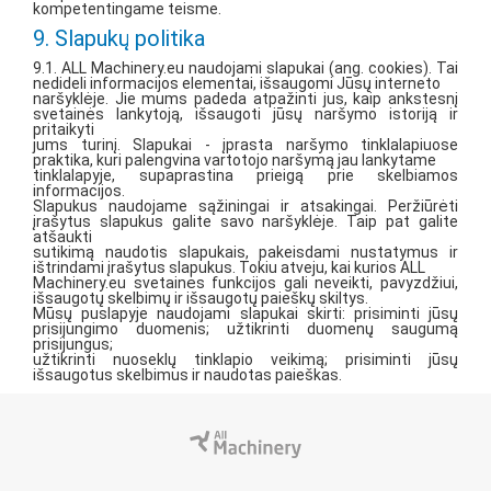
kompetentingame teisme.
9. Slapukų politika
9.1. ALL Machinery.eu naudojami slapukai (ang. cookies). Tai
nedideli informacijos elementai, išsaugomi Jūsų interneto
naršyklėje. Jie mums padeda atpažinti jus, kaip ankstesnį
svetainės lankytoją, išsaugoti jūsų naršymo istoriją ir
pritaikyti
jums turinį. Slapukai - įprasta naršymo tinklalapiuose
praktika, kuri palengvina vartotojo naršymą jau lankytame
tinklalapyje, supaprastina prieigą prie skelbiamos
informacijos.
Slapukus naudojame sąžiningai ir atsakingai. Peržiūrėti
įrašytus slapukus galite savo naršyklėje. Taip pat galite
atšaukti
sutikimą naudotis slapukais, pakeisdami nustatymus ir
ištrindami įrašytus slapukus. Tokiu atveju, kai kurios ALL
Machinery.eu svetainės funkcijos gali neveikti, pavyzdžiui,
išsaugotų skelbimų ir išsaugotų paieškų skiltys.
Mūsų puslapyje naudojami slapukai skirti: prisiminti jūsų
prisijungimo duomenis; užtikrinti duomenų saugumą
prisijungus;
užtikrinti nuoseklų tinklapio veikimą; prisiminti jūsų
išsaugotus skelbimus ir naudotas paieškas.