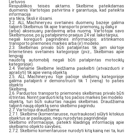
Lietuvos
Respublikos teisės aktams. Skelbime pateikdamas
duomenis Vartotojas patvirtina ir garantuoja, kad pateikta
informacija
yra tikra, tiksli ir išsami.
2.2. ALL Machinery.eu svetainės duomenų bazėje galima
talpinti Skelbimus tik apie transporto priemonių, jų dalių ir
(arba) aksesuarų pardavimą arba nuomą. Vartotojai savo
Skelbimuose, po jų patalpinimo praėjus 24 val. laikotarpiui,
negali koreguoti pagrindinės informacijos: atitinkamos
transporto priemonės markės arba (ir) modelio.
2.3. Skelbimas privalo būti patalpintas tik jam skirtoje
Internetinės svetainės kategorijoje (pvz., Skelbimas apie
lengvąjį
naudotą automobilį negali būti patalpintas motociklų
kategorijoje).
2.4. Viename Skelbime leidžiama paskelbti (atvaizduoti ir
aprašyti) tik apie vieną objektą.
2.5. ALL Machinery.eu toje pačioje skelbimų kategorijoje
galima patalpinti ir demonstruoti tik 1 (vieną) to paties
objekto
Skelbimą.
2.6. Parduotos transporto priemonės skelbimas privalo būti
ištrintas. Norint parduoti kitą tos pačios markės bei modelio
objektą, turi būti sukurtas naujas skelbimas. Draudžiama
talpinti naują objektą seno skelbimo pagrindu.
2.7. Vartotojui draudžiama:
2.7.1. Skelbime (komentaruose, nuotraukose) siūlyti kitokius
objektus ar paslaugas, negu nurodytas pagrindinėje
Skelbimo informacijoje, pateikti klaidingą informaciją apie
skelbiamo objekto savybes;
2.7.2. Skelbimo komentaruose nurodyti kitą kainą nei ta, kuri