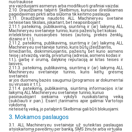
nuotraukose
yra vaizduojami asmenys arba modifikuoti grafiniai vaizdai.
2.10. Draudžiama talpinti Skelbimus, kuriuose išreiškiamas
pageidavimas pirkti arba siūloma tik keitimo paslauga.
2.11. Draudžiama naudotis ALL Machinery.eu svetaine
neteisėtais tikslais, įskaitant, bet neapsiribojant:
2.11.1 pateikimą, publikavimą, siuntimą ir (ar) laikymą ALL
Machinery.eu svetainėje turinio, kuris pažeistų bet kokias
intelektinės nuosavybės teises (autorių, prekės ženklų,
dizaino ir t.t.);
2.11.2. pateikimą, publikavimą, siuntimą ir (ar) laikymą ALL
Machinery.eu svetainėje turinio, kuris būtų įžeidžiantis,
šmeižiantis, diskriminuojantis, pažeistų bet kurio asmens
teisę į atvaizdą, vardą, privatumą (adresai, asmens kodas ir
t.t.), garbę ir orumą, dalykinę reputaciją ar kitas teises ir
laisves;
2.11.3. pateikimą, publikavimą, siuntimą ir (ar) laikymą ALL
Machinery.eu svetainėje turinio, kuris keltų grėsmę
svetainės
ar jos duomenų bazės saugumui (programos ar dokumentai
su virusais ir t.t.);
2.11.4. pateikimą, publikavimą, siuntimą informacijos ir/ar
laikymą ALL Machinery.eu svetainėje turinio, kuriuo
pasinaudojant siekiama vykdyti nusikalstamą veiką
(sukčiauti ir pan.). Esant įtarimams apie galimai Vartotojo
vykdomą
neteisėtą veiką, jo patalpinti Skelbimai gali būti blokuojami.
3. Mokamos paslaugos
3.1. ALL Machinery.eu svetainėje už suteiktas paslaugas
atsiskaitoma pavedimu per banką, SMS žinute arba virtualia