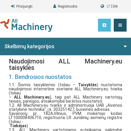
|
Prisijungti
Registruotis
LT
EN
Skelbimų kategorijos
Naudojimosi ALL Machinery.eu
taisyklės
1. Bendrosios nuostatos
1.1. Šiomis taisyklėmis (toliau –
Taisyklės
) nustatoma
naudojimosi internetine svetaine ALL Machinery.eu tvarka
(toliau
–
ALL Machinery.eu
), taip pat ALL Machinery vartotojų
teisės, pareigos, atsakomybė bei kitos nuostatos.
1.2. All Machinery.eu tvarko ir administruoja UAB „Aivenos
statybinė technika“, į.k. 303251427, buveinės adresas
Savanorių pr. 182A,Vilnius, PVM mokėtojo kodas
LT100008436710, registruota LR Juridinių asmenų registre
(toliau -
Tiekėjas
).
1.3. ALL Machinery vartotojams suteikiama galimybė