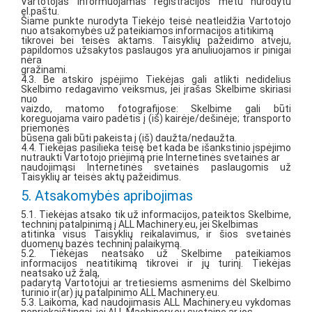
Vartotojas informuojamas registracijos metu nurodytu
el.paštu.
Šiame punkte nurodyta Tiekėjo teisė neatleidžia Vartotojo
nuo atsakomybės už pateikiamos informacijos atitikimą
tikrovei bei teisės aktams. Taisyklių pažeidimo atveju,
papildomos užsakytos paslaugos yra anuliuojamos ir pinigai
nėra
gražinami.
4.3. Be atskiro įspėjimo Tiekėjas gali atlikti nedidelius
Skelbimo redagavimo veiksmus, jei įrašas Skelbime skiriasi
nuo
vaizdo, matomo fotografijose: Skelbime gali būti
koreguojama vairo padėtis į (iš) kairėje/dešinėje; transporto
priemonės
būsena gali būti pakeista į (iš) daužta/nedaužta.
4.4. Tiekėjas pasilieka teisę bet kada be išankstinio įspėjimo
nutraukti Vartotojo priėjimą prie Internetinės svetainės ar
naudojimąsi Internetinės svetainės paslaugomis už
Taisyklių ar teisės aktų pažeidimus.
5. Atsakomybės apribojimas
5.1. Tiekėjas atsako tik už informacijos, pateiktos Skelbime,
techninį patalpinimą į ALL Machinery.eu, jei Skelbimas
atitinka visus Taisyklių reikalavimus, ir šios svetainės
duomenų bazės techninį palaikymą.
5.2. Tiekėjas neatsako už Skelbime pateikiamos
informacijos neatitikimą tikrovei ir jų turinį. Tiekėjas
neatsako už žalą,
padarytą Vartotojui ar tretiesiems asmenims dėl Skelbimo
turinio ir(ar) jų patalpinimo ALL Machinery.eu.
5.3. Laikoma, kad naudojimasis ALL Machinery.eu vykdomas