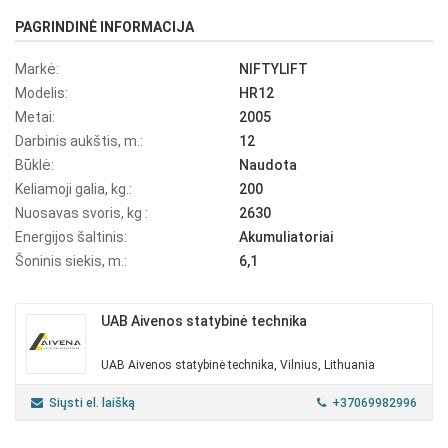
PAGRINDINĖ INFORMACIJA
Markė:
NIFTYLIFT
Modelis:
HR12
Metai:
2005
Darbinis aukštis, m.:
12
Būklė:
Naudota
Keliamoji galia, kg.:
200
Nuosavas svoris, kg :
2630
Energijos šaltinis:
Akumuliatoriai
Šoninis siekis, m.:
6,1
UAB Aivenos statybinė technika
UAB Aivenos statybinė technika, Vilnius, Lithuania
Siųsti el. laišką
+37069982996