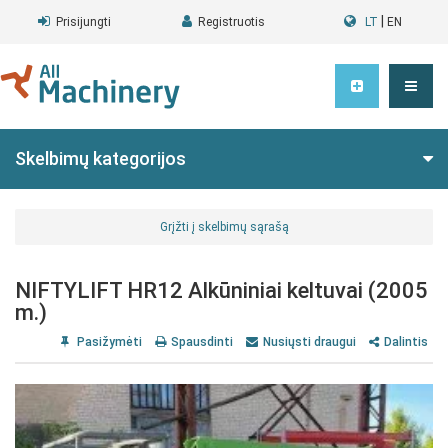
|
Prisijungti
Registruotis
LT
EN
Skelbimų kategorijos
Grįžti į skelbimų sąrašą
NIFTYLIFT HR12 Alkūniniai keltuvai (2005
m.)
Pasižymėti
Spausdinti
Nusiųsti draugui
Dalintis