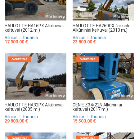
HAULOTTE HA16PX Alkūniniai
HAULOTTE HA260PX for sale
keltuvai (2012 m.)
Alkūniniai keltuvai (2013 m.)
Vilnius, Lithuania
Vilnius, Lithuania
17 900.00 €
23 800.00 €
PARDAVIMAS
PARDAVIMAS
HAULOTTE HA32PX Alkūniniai
GENIE Z34/22N Alkūniniai
keltuvai (2005 m.)
keltuvai (2017 m.)
Vilnius, Lithuania
Vilnius, Lithuania
29 800.00 €
15 500.00 €
PARDAVIMAS
PARDAVIMAS