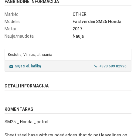
PAGRINDINĖ INFORMACIJA
Markė:
OTHER
Modelis:
Fastverdini SM25 Honda
Metai:
2017
Nauja/naudota:
Nauja
Kestutis, Vilnius, Lithuania
Siųsti el. laišką
+370 699 82996
DETALI INFORMACIJA
KOMENTARAS
SM25 _ Honda _ petrol
Sheet steel base with rounded edges that do not leave lines on