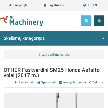
|
Prisijungti
Registruotis
LT
EN
Skelbimų kategorijos
Grįžti į skelbimų sąrašą
OTHER Fastverdini SM25 Honda Asfalto
volai (2017 m.)
Pasižymėti
Spausdinti
Nusiųsti draugui
Dalintis