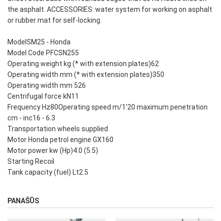
the asphalt. ACCESSORIES: water system for working on asphalt
or rubber mat for self-locking.
ModelSM25 - Honda
Model Code PFCSN255
Operating weight kg (* with extension plates)62
Operating width mm (* with extension plates)350
Operating width mm 526
Centrifugal force kN11
Frequency Hz80Operating speed m/1'20 maximum penetration
cm - inc16 - 6.3
Transportation wheels supplied
Motor Honda petrol engine GX160
Motor power kw (Hp)4.0 (5.5)
Starting Recoil
Tank capacity (fuel) Lt2.5
PANAŠŪS