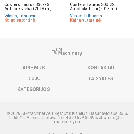
Custers Taurus 330-26
Custers Taurus 300-22
Autobokšteliai (2018 m.)
Autobokšteliai (2018 m.)
Vilnius, Lithuania
Vilnius, Lithuania
Kaina sutartinė
Kaina sutartinė
APIE MUS
KONTAKTAI
D.U.K.
TAISYKLĖS
KATEGORIJOS
© 2026 All-machinery.eu. Kęstutis Kisielius. Basanavičiaus 36-3,
LT65210 Varėna, Lietuva. Tel. +370 699 82996, el. p.
info@all-
machinery.eu