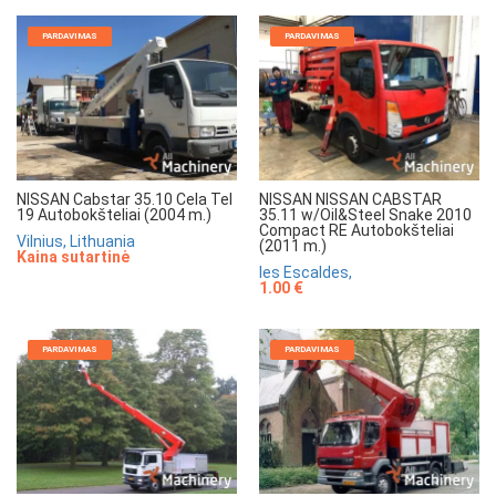
PARDAVIMAS
PARDAVIMAS
NISSAN Cabstar 35.10 Cela Tel
NISSAN NISSAN CABSTAR
19 Autobokšteliai (2004 m.)
35.11 w/Oil&Steel Snake 2010
Compact RE Autobokšteliai
Vilnius, Lithuania
(2011 m.)
Kaina sutartinė
les Escaldes,
1.00 €
PARDAVIMAS
PARDAVIMAS