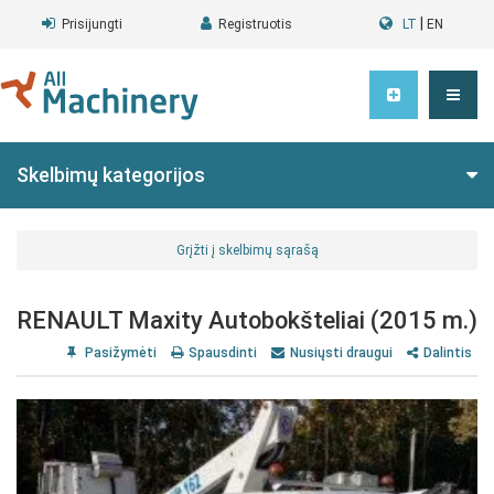
|
Prisijungti
Registruotis
LT
EN
Skelbimų kategorijos
Grįžti į skelbimų sąrašą
RENAULT Maxity Autobokšteliai (2015 m.)
Pasižymėti
Spausdinti
Nusiųsti draugui
Dalintis