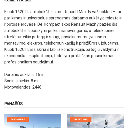
KOMENTARAS
Klubb 162CTL autobokštelis ant Renault Maxity važiuoklės – tai
patikimas ir universalus sprendimas darbams aukštyje mieste ir
ribotose erdvėse. Dėl kompaktiškos Renault Maxity bazės šis
autobokštelis pasižymi puikiu manevringumu, o teleskopinė
strėlė suteikia patogų ir saugų pasiekiamumą įvairioms
montavimo, elektros, telekomunikacijų ir priežiūros užduotims.
Klubb 162CTL išsiskiria stabilia konstrukcija, patogiu valdymu ir
ekonomiška eksploatacija, todėl yra praktiškas pasirinkimas
profesionaliam naudojimui.
Darbinis aukštis: 16 m.
Šoninis siekis: 8 m.
Motovalandos: 2446
PANAŠŪS
PARDAVIMAS
PARDAVIMAS