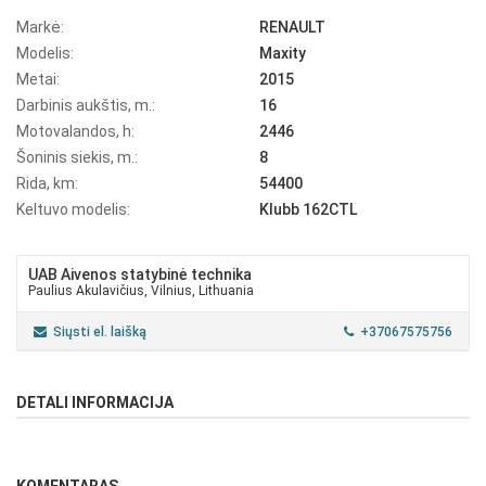
Markė:
RENAULT
Modelis:
Maxity
Metai:
2015
Darbinis aukštis, m.:
16
Motovalandos, h:
2446
Šoninis siekis, m.:
8
Rida, km:
54400
Keltuvo modelis:
Klubb 162CTL
UAB Aivenos statybinė technika
Paulius Akulavičius, Vilnius, Lithuania
Siųsti el. laišką
+37067575756
DETALI INFORMACIJA