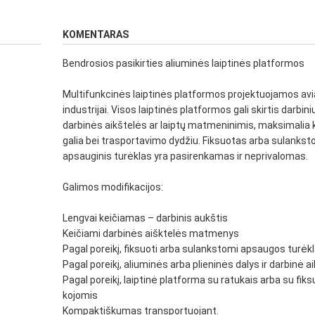
KOMENTARAS
Bendrosios pasikirties aliuminės laiptinės platformos
Multifunkcinės laiptinės platformos projektuojamos avi
industrijai. Visos laiptinės platformos gali skirtis darbini
darbinės aikštelės ar laiptų matmeninimis, maksimalia 
galia bei trasportavimo dydžiu. Fiksuotas arba sulanks
apsauginis turėklas yra pasirenkamas ir neprivalomas.
Galimos modifikacijos:
Lengvai keičiamas – darbinis aukštis
Keičiami darbinės aišktelės matmenys
Pagal poreikį, fiksuoti arba sulankstomi apsaugos turėkl
Pagal poreikį, aliuminės arba plieninės dalys ir darbinė a
Pagal poreikį, laiptinė platforma su ratukais arba su fik
kojomis
Kompaktiškumas transportuojant.