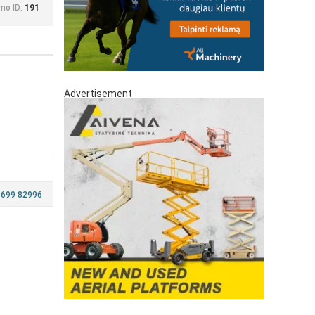
mo ID:
191
Advertisement
 699 82996