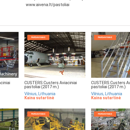
www.aivena.lt/pastoliai
PARDAVIMAS
PARDAVIMAS
ciniai
CUSTERS Custers Aviaciniai
CUSTERS Custers Avi
pastoliai (2017 m.)
pastoliai (2017 m.)
Vilnius, Lithuania
Vilnius, Lithuania
Kaina sutartinė
Kaina sutartinė
PARDAVIMAS
PARDAVIMAS