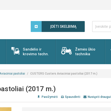
Įveskite
paieškos
ĮDĖTI SKELBIMĄ
žodį...
Sandėlio ir
Žemės ūkio
krovimo techn.
technika
Aviaciniai pastoliai
CUSTERS Custers Aviaciniai pastoliai (2017 m.)
astoliai (2017 m.)
Pasižymėti
Spausdinti
Nusiųsti draugui