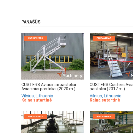
PANAŠŪS
PARDAVIMAS
PARDAVIMAS
CUSTERS Aviaciniai pastoliai
CUSTERS Custers Avia
Aviaciniai pastoliai (2020 m.)
pastoliai (2017 m.)
Vilnius, Lithuania
Vilnius, Lithuania
Kaina sutartinė
Kaina sutartinė
PARDAVIMAS
PARDAVIMAS