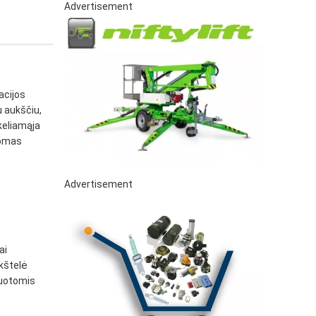
Advertisement
acijos
u aukščiu,
keliamąja
tomas
Advertisement
ai
ikštelė
suotomis