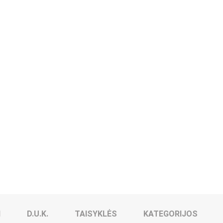
I
D.U.K.
TAISYKLĖS
KATEGORIJOS