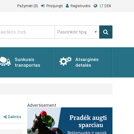
|
Pažymėti
(0)
Prisijungti
Registruotis
LT
EN
Pasirinkite
tipą
Sunkusis
Atsarginės
transportas
detalės
Advertisement
Dalintis