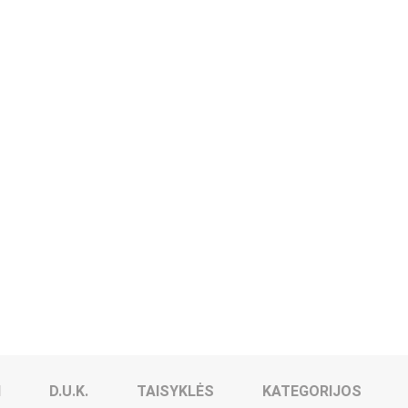
I
D.U.K.
TAISYKLĖS
KATEGORIJOS