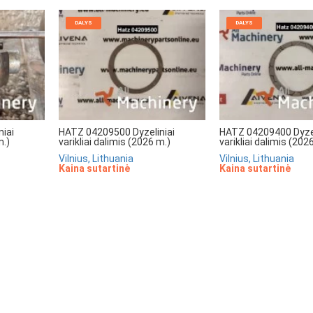
DALYS
DALYS
iai
HATZ 04209500 Dyzeliniai
HATZ 04209400 Dyzel
m.)
varikliai dalimis (2026 m.)
varikliai dalimis (202
Vilnius, Lithuania
Vilnius, Lithuania
Kaina sutartinė
Kaina sutartinė