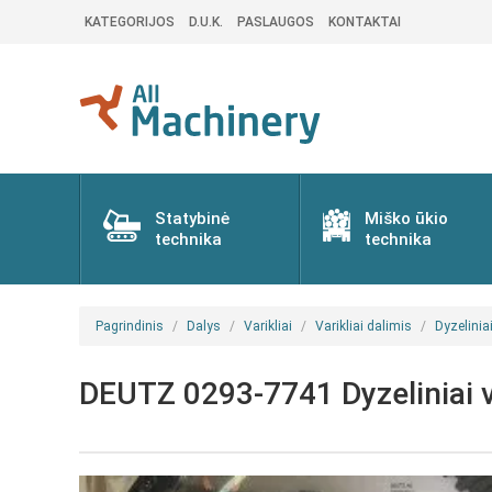
KATEGORIJOS
D.U.K.
PASLAUGOS
KONTAKTAI
Statybinė
Miško ūkio
technika
technika
Pagrindinis
Dalys
Varikliai
Varikliai dalimis
Dyzeliniai
DEUTZ 0293-7741 Dyzeliniai va