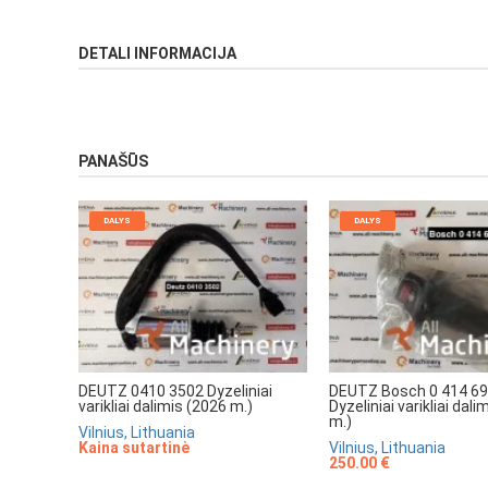
DETALI INFORMACIJA
PANAŠŪS
DALYS
DALYS
DEUTZ 0410 3502 Dyzeliniai
DEUTZ Bosch 0 414 69
varikliai dalimis (2026 m.)
Dyzeliniai varikliai dal
m.)
Vilnius, Lithuania
Kaina sutartinė
Vilnius, Lithuania
250.00 €