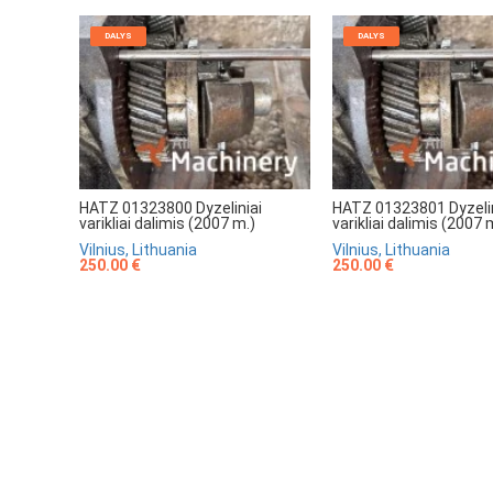
DALYS
DALYS
HATZ 01323800 Dyzeliniai
HATZ 01323801 Dyzelin
varikliai dalimis (2007 m.)
varikliai dalimis (2007 
Vilnius, Lithuania
Vilnius, Lithuania
250.00 €
250.00 €