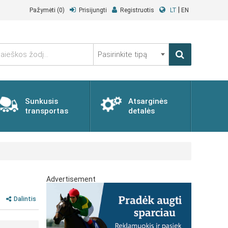
|
Pažymėti
(0)
Prisijungti
Registruotis
LT
EN
Pasirinkite
tipą
Sunkusis
Atsarginės
transportas
detalės
Advertisement
Dalintis