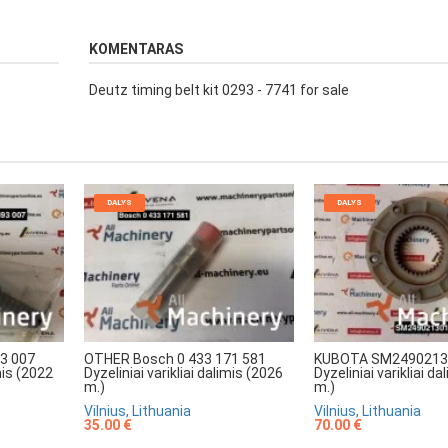
KOMENTARAS
Deutz timing belt kit 0293 - 7741 for sale
DALYS
DALYS
3 007
OTHER Bosch 0 433 171 581
KUBOTA SM2490213
imis (2022
Dyzeliniai varikliai dalimis (2026
Dyzeliniai varikliai d
m.)
m.)
Vilnius, Lithuania
Vilnius, Lithuania
35.00 €
70.00 €