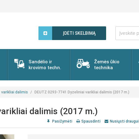
Įveskite
paieškos
ĮDĖTI SKELBIMĄ
žodį...
Sandėlio ir
Žemės ūkio
krovimo techn.
technika
 varikliai dalimis
DEUTZ 0293-7741 Dyzeliniai varikliai dalimis (2017 m.)
rikliai dalimis (2017 m.)
Pasižymėti
Spausdinti
Nusiųsti draugui