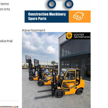
ystems
on into
Advertisement
ndustrial