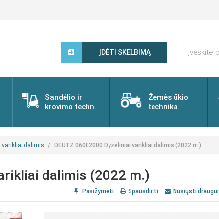
Įveskite
paieškos
ĮDĖTI SKELBIMĄ
žodį...
Sandėlio ir
Žemės ūkio
krovimo techn.
technika
 varikliai dalimis
DEUTZ 06002000 Dyzeliniai varikliai dalimis (2022 m.)
ikliai dalimis (2022 m.)
Pasižymėti
Spausdinti
Nusiųsti draugui