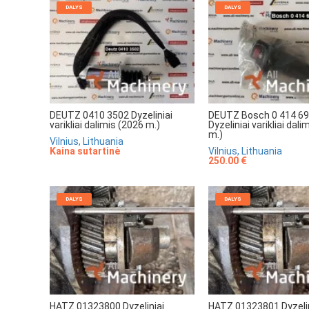
DALYS
DALYS
DEUTZ 0410 3502 Dyzeliniai
DEUTZ Bosch 0 414 69
varikliai dalimis (2026 m.)
Dyzeliniai varikliai dal
m.)
Vilnius, Lithuania
Kaina sutartinė
Vilnius, Lithuania
250.00 €
DALYS
DALYS
HATZ 01323800 Dyzeliniai
HATZ 01323801 Dyzelin