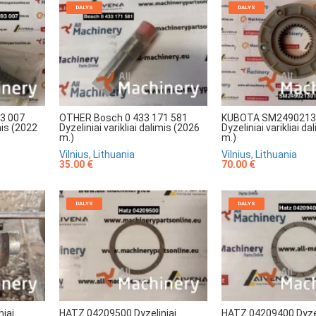
DALYS
DALYS
3 007
OTHER Bosch 0 433 171 581
KUBOTA SM2490213
imis (2022
Dyzeliniai varikliai dalimis (2026
Dyzeliniai varikliai d
m.)
m.)
Vilnius, Lithuania
Vilnius, Lithuania
35.00 €
70.00 €
DALYS
DALYS
iai
HATZ 04209500 Dyzeliniai
HATZ 04209400 Dyzel