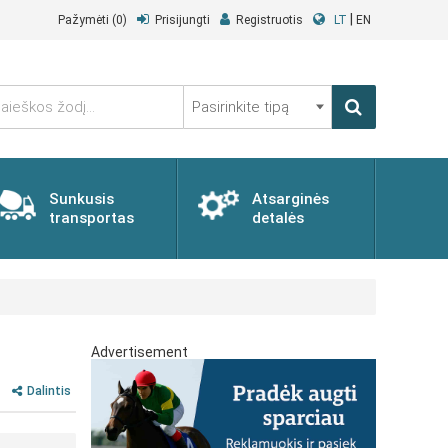
|
Pažymėti
(0)
Prisijungti
Registruotis
LT
EN
Pasirinkite
tipą
Sunkusis
Atsarginės
transportas
detalės
Advertisement
Dalintis