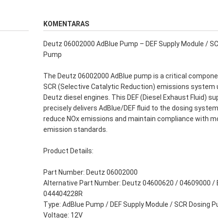
KOMENTARAS
Deutz 06002000 AdBlue Pump – DEF Supply Module / S
Pump
The Deutz 06002000 AdBlue pump is a critical compone
SCR (Selective Catalytic Reduction) emissions system 
Deutz diesel engines. This DEF (Diesel Exhaust Fluid) s
precisely delivers AdBlue/DEF fluid to the dosing system
reduce NOx emissions and maintain compliance with m
emission standards.
Product Details:
Part Number: Deutz 06002000
Alternative Part Number: Deutz 04600620 / 04609000 /
044404228R
Type: AdBlue Pump / DEF Supply Module / SCR Dosing 
Voltage: 12V