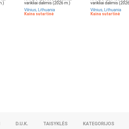
m.)
varikliai dalimis (2026 m.)
varikliai dalimis (202
Vilnius, Lithuania
Vilnius, Lithuania
Kaina sutartinė
Kaina sutartinė
I
D.U.K.
TAISYKLĖS
KATEGORIJOS