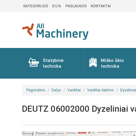
KATEGORIJOS
D.U.K.
PASLAUGOS
KONTAKTAI
Statybinė
Miško ūkio
technika
technika
Pagrindinis
Dalys
Varikliai
Varikliai dalimis
Dyzeliniai
DEUTZ 06002000 Dyzeliniai var