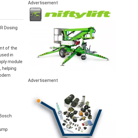
Advertisement
CR Dosing
nt of the
used in
upply module
, helping
odern
Advertisement
 Bosch
Pump