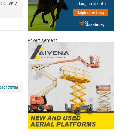
o ID:
8817
Advertisement
067575756