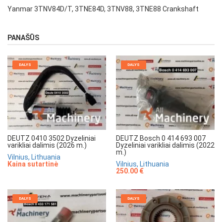
Yanmar 3TNV84D/T, 3TNE84D, 3TNV88, 3TNE88 Crankshaft
PANAŠŪS
DALYS
DALYS
DEUTZ 0410 3502 Dyzeliniai
DEUTZ Bosch 0 414 693 007
varikliai dalimis (2026 m.)
Dyzeliniai varikliai dalimis (2022
m.)
Vilnius, Lithuania
Kaina sutartinė
Vilnius, Lithuania
250.00 €
DALYS
DALYS