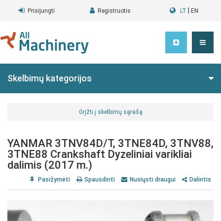
|
Prisijungti
Registruotis
LT
EN
Skelbimų kategorijos
Grįžti į skelbimų sąrašą
YANMAR 3TNV84D/T, 3TNE84D, 3TNV88,
3TNE88 Crankshaft Dyzeliniai varikliai
dalimis (2017 m.)
Pasižymėti
Spausdinti
Nusiųsti draugui
Dalintis