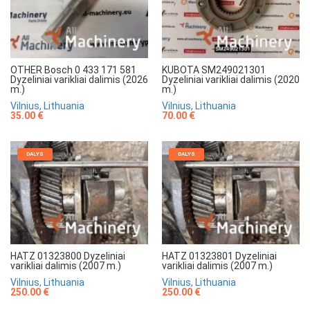
OTHER Bosch 0 433 171 581
KUBOTA SM249021301
Dyzeliniai varikliai dalimis (2026
Dyzeliniai varikliai dalimis (2020
m.)
m.)
Vilnius, Lithuania
Vilnius, Lithuania
35.00 €
70.00 €
DALYS
DALYS
HATZ 01323800 Dyzeliniai
HATZ 01323801 Dyzeliniai
varikliai dalimis (2007 m.)
varikliai dalimis (2007 m.)
Vilnius, Lithuania
Vilnius, Lithuania
250.00 €
250.00 €