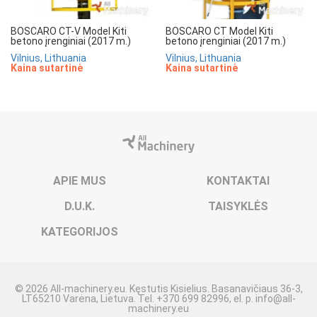
BOSCARO CT-V Model Kiti
BOSCARO CT Model Kiti
betono įrenginiai (2017 m.)
betono įrenginiai (2017 m.)
Vilnius, Lithuania
Vilnius, Lithuania
Kaina sutartinė
Kaina sutartinė
APIE MUS
KONTAKTAI
D.U.K.
TAISYKLĖS
KATEGORIJOS
© 2026 All-machinery.eu. Kęstutis Kisielius. Basanavičiaus 36-3,
LT65210 Varėna, Lietuva. Tel. +370 699 82996, el. p.
info@all-
machinery.eu