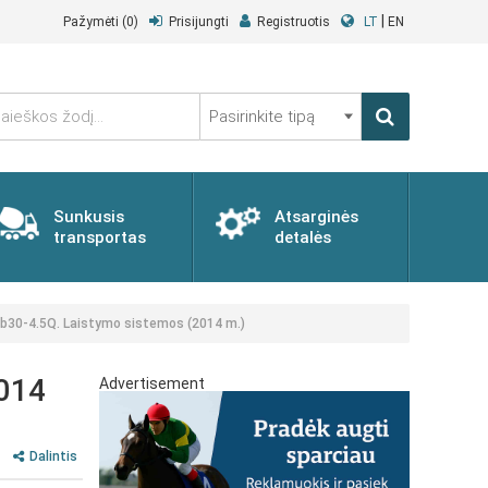
|
Pažymėti
(0)
Prisijungti
Registruotis
LT
EN
Pasirinkite
tipą
Sunkusis
Atsarginės
transportas
detalės
b30-4.5Q. Laistymo sistemos (2014 m.)
2014
Advertisement
Dalintis