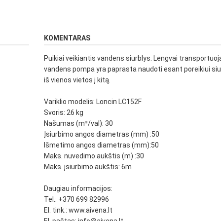
KOMENTARAS
Puikiai veikiantis vandens siurblys. Lengvai transportuo
vandens pompa yra paprasta naudoti esant poreikiui siu
iš vienos vietos į kitą.
Variklio modelis: Loncin LC152F
Svoris: 26 kg
Našumas (m³/val): 30
Įsiurbimo angos diametras (mm) :50
Išmetimo angos diametras (mm):50
Maks. nuvedimo aukštis (m) :30
Maks. įsiurbimo aukštis: 6m
Daugiau informacijos:
Tel.: +370 699 82996
El. tink.: www.aivena.lt