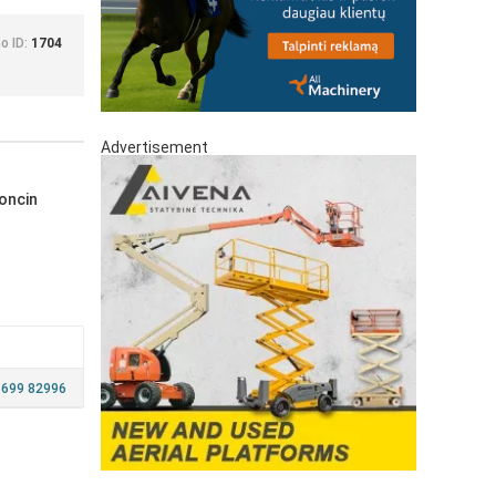
o ID:
1704
Advertisement
oncin
 699 82996