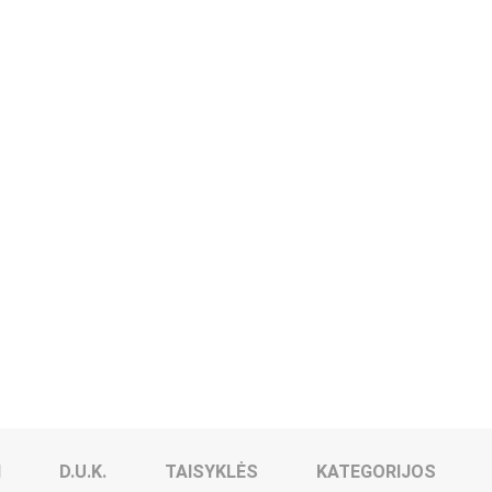
I
D.U.K.
TAISYKLĖS
KATEGORIJOS