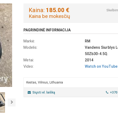
Kaina:
185.00 €
Skelbim
Kaina be mokesčių
PAGRINDINĖ INFORMACIJA
Markė:
RM
Modelis:
Vandens Siurblys L
50Zb30-4.5Q.
Metai:
2014
Video:
Watch on YouTube
Kestas, Vilnius, Lithuania
Siųsti el. laišką
+370
Next