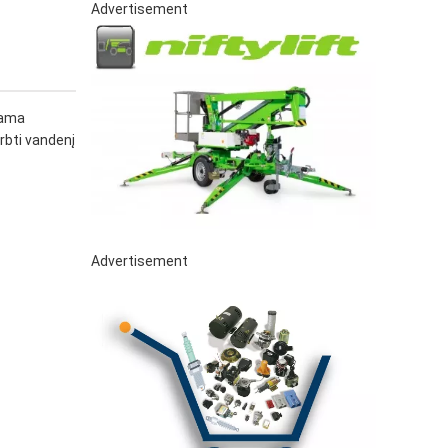
Advertisement
jama
rbti vandenį
Advertisement