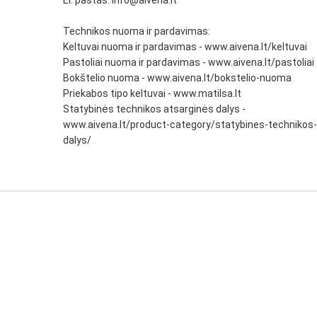
El. paštas:
info@aivena.lt
Technikos nuoma ir pardavimas:
Keltuvai nuoma ir pardavimas - www.aivena.lt/keltuvai
Pastoliai nuoma ir pardavimas - www.aivena.lt/pastoliai
Bokštelio nuoma - www.aivena.lt/bokstelio-nuoma
Priekabos tipo keltuvai - www.matilsa.lt
Statybinės technikos atsarginės dalys -
www.aivena.lt/product-category/statybines-technikos-
dalys/