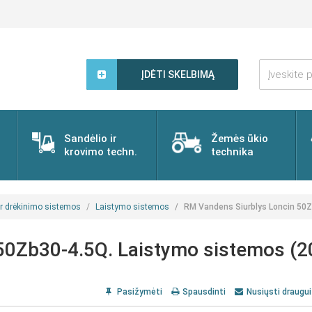
Įveskite
paieškos
ĮDĖTI SKELBIMĄ
žodį...
Sandėlio ir
Žemės ūkio
krovimo techn.
technika
ir drėkinimo sistemos
Laistymo sistemos
RM Vandens Siurblys Loncin 50Z
50Zb30-4.5Q. Laistymo sistemos (
Pasižymėti
Spausdinti
Nusiųsti draugui