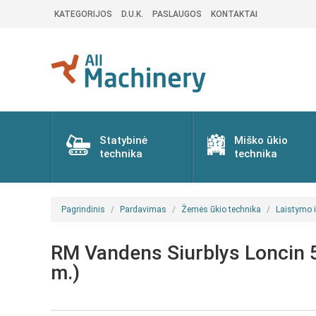
KATEGORIJOS
D.U.K.
PASLAUGOS
KONTAKTAI
Statybinė
Miško ūkio
technika
technika
Pagrindinis
Pardavimas
Žemės ūkio technika
Laistymo 
RM Vandens Siurblys Loncin 
m.)