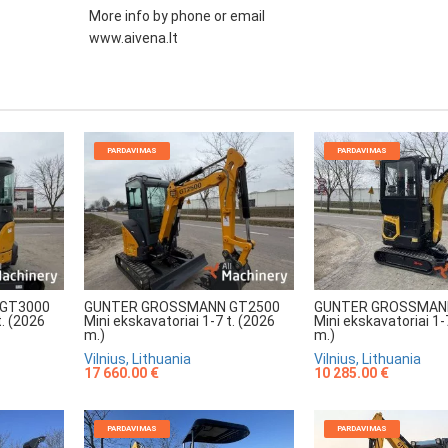
More info by phone or email
www.aivena.lt
PARDAVIMAS
PARDAVIMAS
GT3000
GUNTER GROSSMANN GT2500
GUNTER GROSSMAN
t. (2026
Mini ekskavatoriai 1-7 t. (2026
Mini ekskavatoriai 1-
m.)
m.)
Vilnius, Lithuania
Vilnius, Lithuania
17 660.00 €
10 285.00 €
PARDAVIMAS
PARDAVIMAS