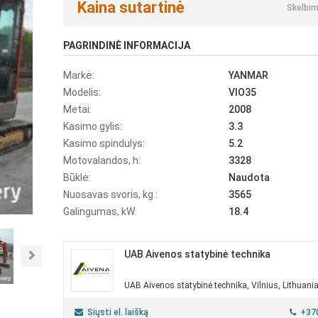
Kaina sutartinė
Skelbim
PAGRINDINĖ INFORMACIJA
Markė:
YANMAR
Modelis:
VIO35
Metai:
2008
Kasimo gylis:
3.3
Kasimo spindulys:
5.2
Motovalandos, h:
3328
Būklė:
Naudota
Nuosavas svoris, kg :
3565
Galingumas, kW:
18.4
UAB Aivenos statybinė technika
Next
UAB Aivenos statybinė technika, Vilnius, Lithuani
Siųsti el. laišką
+37