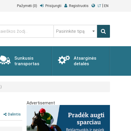
|
Pažymėti
(0)
Prisijungti
Registruotis
LT
EN
Pasirinkite
tipą
Sunkusis
Atsarginės
transportas
detalės
.)
Advertisement
Dalintis