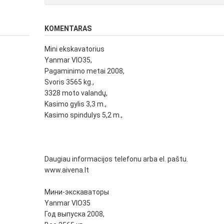
KOMENTARAS
Mini ekskavatorius
Yanmar VIO35,
Pagaminimo metai 2008,
Svoris 3565 kg.,
3328 moto valandų,
Kasimo gylis 3,3 m.,
Kasimo spindulys 5,2 m.,
Daugiau informacijos telefonu arba el. paštu.
www.aivena.lt
Мини-экскаваторы
Yanmar VIO35
Год выпуска 2008,