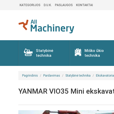
KATEGORIJOS
D.U.K.
PASLAUGOS
KONTAKTAI
Statybinė
Miško ūkio
technika
technika
Pagrindinis
Pardavimas
Statybinė technika
Ekskavatoria
YANMAR VIO35 Mini ekskavator