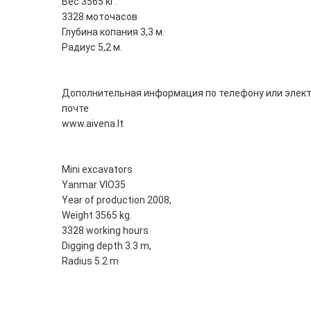
Вес 3565 кг.
3328 моточасов
Глубина копания 3,3 м.
Радиус 5,2 м.
Дополнительная информация по телефону или элек
почте
www.aivena.lt
Mini excavators
Yanmar VIO35
Year of production 2008,
Weight 3565 kg.
3328 working hours
Digging depth 3.3 m,
Radius 5.2 m