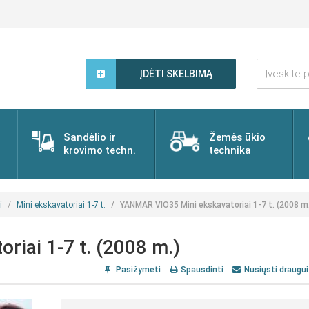
Įveskite
paieškos
ĮDĖTI SKELBIMĄ
žodį...
Sandėlio ir
Žemės ūkio
krovimo techn.
technika
i
Mini ekskavatoriai 1-7 t.
YANMAR VIO35 Mini ekskavatoriai 1-7 t. (2008 m
iai 1-7 t. (2008 m.)
Pasižymėti
Spausdinti
Nusiųsti draugui