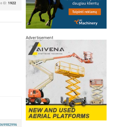
o ID:
1922
Advertisement
a
069982996