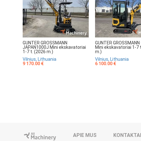
GUNTER GROSSMANN
GUNTER GROSSMANN 
JAPAN1000J Mini ekskavatoriai
Mini ekskavatoriai 1-7 
1-7 t. (2026 m.)
m.)
Vilnius, Lithuania
Vilnius, Lithuania
9 170.00 €
6 100.00 €
APIE MUS
KONTAKTA