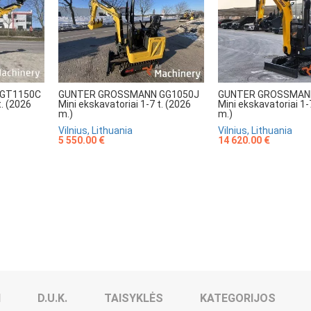
GUNTER GROSSMANN GG1050J
GUNTER GROSSMAN
GT1150C
Mini ekskavatoriai 1-7 t. (2026
Mini ekskavatoriai 1-
t. (2026
m.)
m.)
Vilnius, Lithuania
Vilnius, Lithuania
5 550.00 €
14 620.00 €
I
D.U.K.
TAISYKLĖS
KATEGORIJOS