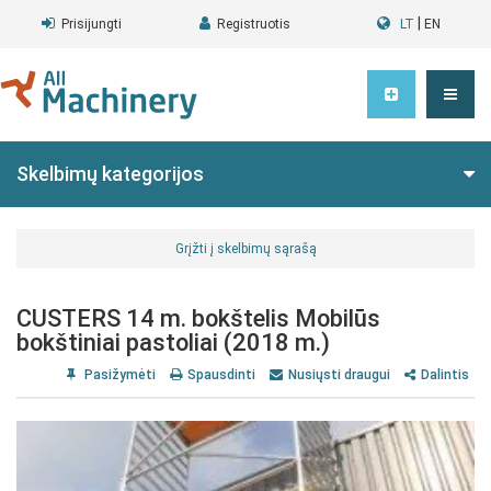
|
Prisijungti
Registruotis
LT
EN
Skelbimų kategorijos
Grįžti į skelbimų sąrašą
CUSTERS 14 m. bokštelis Mobilūs
bokštiniai pastoliai (2018 m.)
Pasižymėti
Spausdinti
Nusiųsti draugui
Dalintis