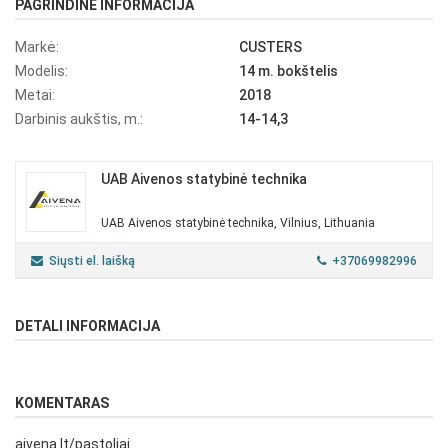
PAGRINDINĖ INFORMACIJA
Markė:
CUSTERS
Modelis:
14 m. bokštelis
Metai:
2018
Darbinis aukštis, m.:
14-14,3
UAB Aivenos statybinė technika
UAB Aivenos statybinė technika, Vilnius, Lithuania
Siųsti el. laišką
+37069982996
DETALI INFORMACIJA
KOMENTARAS
aivena.lt/pastoliai