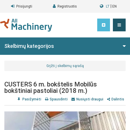
|
Prisijungti
Registruotis
LT
EN
Skelbimų kategorijos
Grįžti į skelbimų sąrašą
CUSTERS 6 m. bokštelis Mobilūs
bokštiniai pastoliai (2018 m.)
Pasižymėti
Spausdinti
Nusiųsti draugui
Dalintis