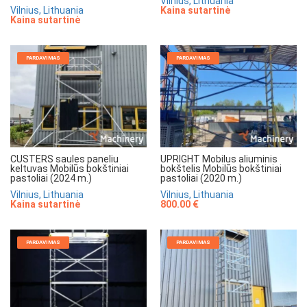
Vilnius, Lithuania
Vilnius, Lithuania
Kaina sutartinė
Kaina sutartinė
PARDAVIMAS
PARDAVIMAS
CUSTERS saules paneliu
UPRIGHT Mobilus aliuminis
keltuvas Mobilūs bokštiniai
bokštelis Mobilūs bokštiniai
pastoliai (2024 m.)
pastoliai (2020 m.)
Vilnius, Lithuania
Vilnius, Lithuania
Kaina sutartinė
800.00 €
PARDAVIMAS
PARDAVIMAS