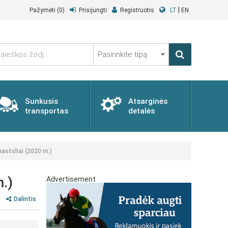
|
Pažymėti
(0)
Prisijungti
Registruotis
LT
EN
Pasirinkite
tipą
Sunkusis
Atsarginės
transportas
detalės
astoliai (2020 m.)
.)
Advertisement
Dalintis