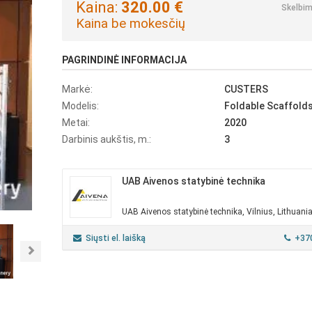
Kaina:
320.00 €
Skelbim
Kaina be mokesčių
PAGRINDINĖ INFORMACIJA
Markė:
CUSTERS
Modelis:
Foldable Scaffold
Metai:
2020
Darbinis aukštis, m.:
3
UAB Aivenos statybinė technika
UAB Aivenos statybinė technika, Vilnius, Lithuani
Siųsti el. laišką
+37
Next