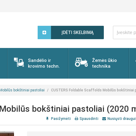
Įveskite
paieškos
ĮDĖTI SKELBIMĄ
žodį...
Sandėlio ir
Žemės ūkio
krovimo techn.
technika
Mobilūs bokštiniai pastoliai
CUSTERS Foldable Scaffolds Mobilūs bokštiniai p
obilūs bokštiniai pastoliai (2020 m
Pasižymėti
Spausdinti
Nusiųsti draugui