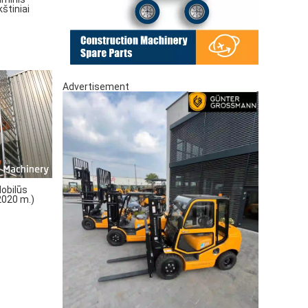
štiniai
Advertisement
obilūs
(2020 m.)