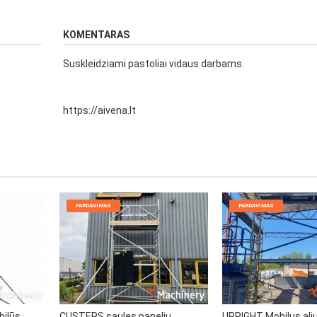
KOMENTARAS
Suskleidziami pastoliai vidaus darbams.
https://aivena.lt
PARDAVIMAS
PARDAVIMAS
bilūs
CUSTERS saules paneliu
UPRIGHT Mobilus ali