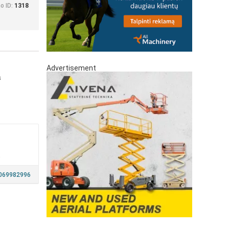
o ID:
1318
Advertisement
s
a
069982996