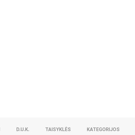
I
D.U.K.
TAISYKLĖS
KATEGORIJOS