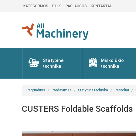
KATEGORIJOS
D.U.K.
PASLAUGOS
KONTAKTAI
Statybinė
Miško ūkio
technika
technika
Pagrindinis
Pardavimas
Statybinė technika
Pastoliai
CUSTERS Foldable Scaffolds M