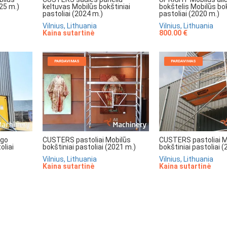
025 m.)
keltuvas Mobilūs bokštiniai
bokštelis Mobilūs bok
pastoliai (2024 m.)
pastoliai (2020 m.)
Vilnius, Lithuania
Vilnius, Lithuania
Kaina sutartinė
800.00 €
PARDAVIMAS
PARDAVIMAS
igo
CUSTERS pastoliai Mobilūs
CUSTERS pastoliai M
oliai
bokštiniai pastoliai (2021 m.)
bokštiniai pastoliai 
Vilnius, Lithuania
Vilnius, Lithuania
Kaina sutartinė
Kaina sutartinė