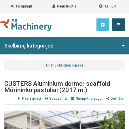
|
Prisijungti
Registruotis
LT
EN
Skelbimų kategorijos
Grįžti į skelbimų sąrašą
CUSTERS Aluminium dormer scaffold
Mūrininko pastoliai (2017 m.)
Pasižymėti
Spausdinti
Nusiųsti draugui
Dalintis