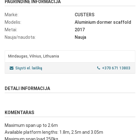
PAGRINDINĖ INFORMACIJA
Markė:
CUSTERS
Modelis:
Aluminium dormer scaffold
Metai:
2017
Nauja/naudota:
Nauja
Mindaugas, Vilnius, Lithuania
Siųsti el. laišką
+370 671 13803
DETALI INFORMACIJA
KOMENTARAS
Maximum span up to 2.6m
Available platform lengths: 1.8m, 2.5m and 3.05m
Maximum span load 250kg