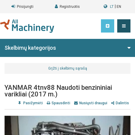
|
Prisijungti
Registruotis
LT
EN
Skelbimų kategorijos
Grįžti į skelbimų sąrašą
YANMAR 4tnv88 Naudoti benzininiai
varikliai (2017 m.)
Pasižymėti
Spausdinti
Nusiųsti draugui
Dalintis