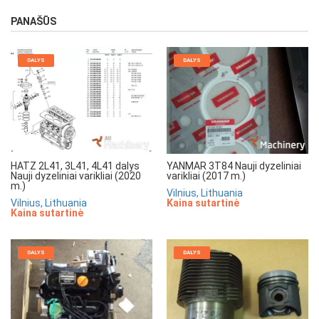
PANAŠŪS
DALYS
DALYS
HATZ 2L41, 3L41, 4L41 dalys
YANMAR 3T84 Nauji dyzeliniai
Nauji dyzeliniai varikliai (2020
varikliai (2017 m.)
m.)
Vilnius, Lithuania
Vilnius, Lithuania
Kaina sutartinė
Kaina sutartinė
DALYS
DALYS