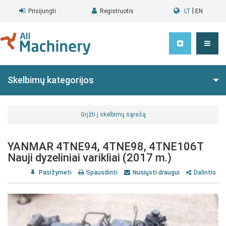
|
Prisijungti
Registruotis
LT
EN
Skelbimų kategorijos
Grįžti į skelbimų sąrašą
YANMAR 4TNE94, 4TNE98, 4TNE106T
Nauji dyzeliniai varikliai (2017 m.)
Pasižymėti
Spausdinti
Nusiųsti draugui
Dalintis