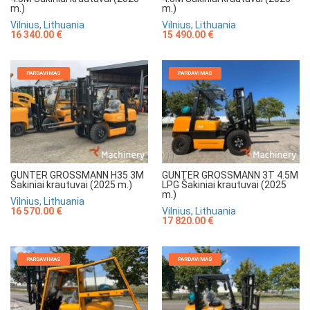
m.)
m.)
Vilnius, Lithuania
Vilnius, Lithuania
16 340.00 €
15 490.00 €
PARDAVIMAS
PARDAVIMAS
GUNTER GROSSMANN H35 3M
GUNTER GROSSMANN 3T 4.5M
Šakiniai krautuvai (2025 m.)
LPG Šakiniai krautuvai (2025
m.)
Vilnius, Lithuania
16 570.00 €
Vilnius, Lithuania
17 820.00 €
PARDAVIMAS
PARDAVIMAS