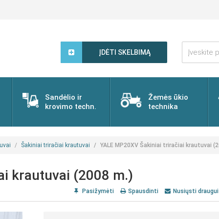
Įveskite
paieškos
ĮDĖTI SKELBIMĄ
žodį...
Sandėlio ir
Žemės ūkio
krovimo techn.
technika
uvai
Šakiniai triračiai krautuvai
YALE MP20XV Šakiniai triračiai krautuvai (
i krautuvai (2008 m.)
Pasižymėti
Spausdinti
Nusiųsti draugui