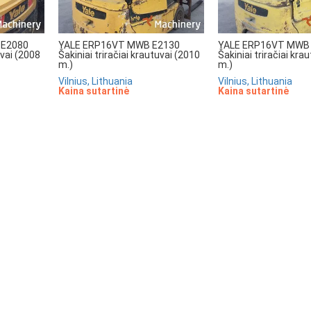
 E2080
YALE ERP16VT MWB E2130
YALE ERP16VT MWB
uvai (2008
Šakiniai triračiai krautuvai (2010
Šakiniai triračiai kra
m.)
m.)
Vilnius, Lithuania
Vilnius, Lithuania
Kaina sutartinė
Kaina sutartinė