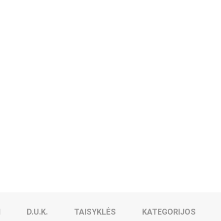
I
D.U.K.
TAISYKLĖS
KATEGORIJOS