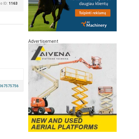
o ID:
1163
Advertisement
067575756