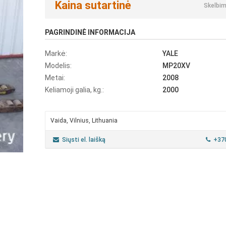
Kaina sutartinė
Skelbim
PAGRINDINĖ INFORMACIJA
Markė:
YALE
Modelis:
MP20XV
Metai:
2008
Keliamoji galia, kg.:
2000
Vaida, Vilnius, Lithuania
Siųsti el. laišką
+37