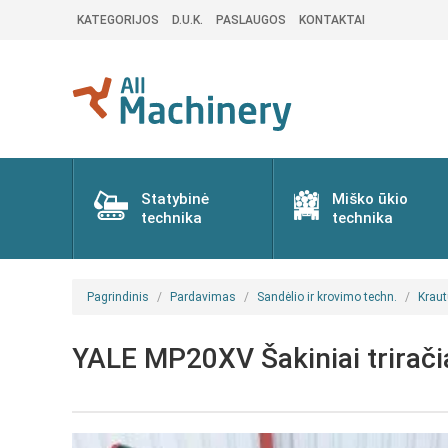
KATEGORIJOS
D.U.K.
PASLAUGOS
KONTAKTAI
Statybinė
Miško ūkio
technika
technika
Pagrindinis
Pardavimas
Sandėlio ir krovimo techn.
Kraut
YALE MP20XV Šakiniai triračia