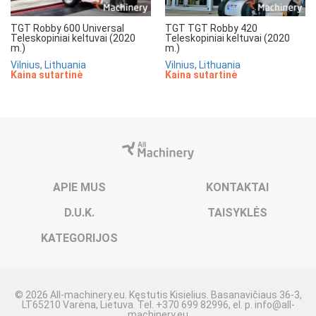
TGT Robby 600 Universal
TGT TGT Robby 420
Teleskopiniai keltuvai (2020
Teleskopiniai keltuvai (2020
m.)
m.)
Vilnius, Lithuania
Vilnius, Lithuania
Kaina sutartinė
Kaina sutartinė
APIE MUS
KONTAKTAI
D.U.K.
TAISYKLĖS
KATEGORIJOS
© 2026 All-machinery.eu. Kęstutis Kisielius. Basanavičiaus 36-3,
LT65210 Varėna, Lietuva. Tel. +370 699 82996, el. p.
info@all-
machinery.eu