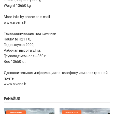
Loading capacity 360 g
Weight 13650 kg.
More info by phone or e-mail
www.aivena.lt
Телескопические подъемники
Haulotte H21TX,
Год выпуска 2000,
Рабочая высота 21 м,
Грузоподъемность 360 г
Вес 13650 кг.
Дополнительная информация по телефону или электронной
почте
www.aivena.lt
PANAŠŪS
PARDAVIMAS
PARDAVIMAS