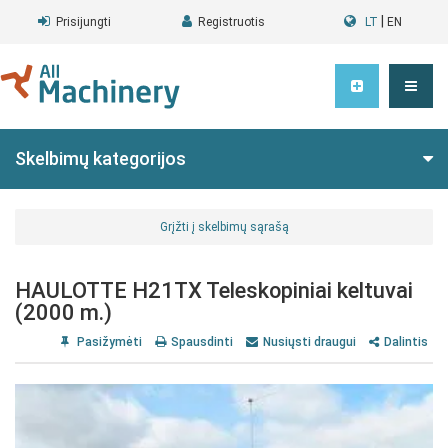
|
Prisijungti
Registruotis
LT
EN
Skelbimų kategorijos
Grįžti į skelbimų sąrašą
HAULOTTE H21TX Teleskopiniai keltuvai
(2000 m.)
Pasižymėti
Spausdinti
Nusiųsti draugui
Dalintis