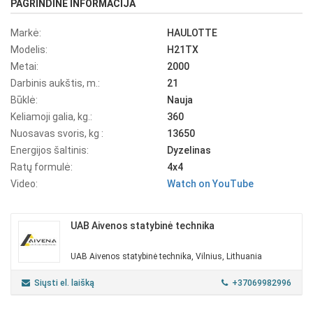
PAGRINDINĖ INFORMACIJA
Markė:
HAULOTTE
Modelis:
H21TX
Metai:
2000
Darbinis aukštis, m.:
21
Būklė:
Nauja
Keliamoji galia, kg.:
360
Nuosavas svoris, kg :
13650
Energijos šaltinis:
Dyzelinas
Ratų formulė:
4x4
Video:
Watch on YouTube
UAB Aivenos statybinė technika
UAB Aivenos statybinė technika, Vilnius, Lithuania
Siųsti el. laišką
+37069982996