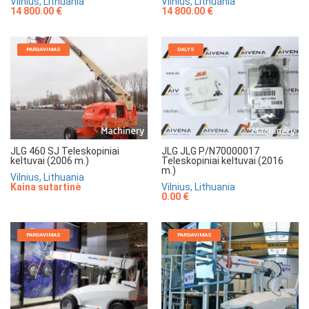
Vilnius, Lithuania
Vilnius, Lithuania
14 800.00 €
14 800.00 €
PARDAVIMAS
DALYS
JLG 460 SJ Teleskopiniai
JLG JLG P/N70000017
keltuvai (2006 m.)
Teleskopiniai keltuvai (2016
m.)
Vilnius, Lithuania
Kaina sutartinė
Vilnius, Lithuania
0.00 €
PARDAVIMAS
PARDAVIMAS