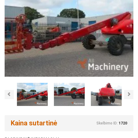
Previous
Nex
Kaina sutartinė
Skelbimo ID:
1720