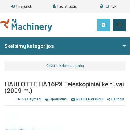
|
Prisijungti
Registruotis
LT
EN
Skelbimų kategorijos
Grįžti į skelbimų sąrašą
HAULOTTE HA16PX Teleskopiniai keltuvai
(2009 m.)
Pasižymėti
Spausdinti
Nusiųsti draugui
Dalintis