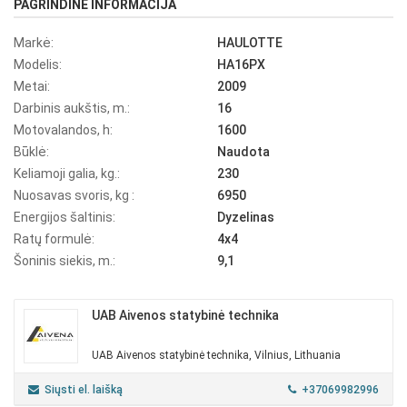
PAGRINDINĖ INFORMACIJA
Markė:
HAULOTTE
Modelis:
HA16PX
Metai:
2009
Darbinis aukštis, m.:
16
Motovalandos, h:
1600
Būklė:
Naudota
Keliamoji galia, kg.:
230
Nuosavas svoris, kg :
6950
Energijos šaltinis:
Dyzelinas
Ratų formulė:
4x4
Šoninis siekis, m.:
9,1
UAB Aivenos statybinė technika
UAB Aivenos statybinė technika, Vilnius, Lithuania
Siųsti el. laišką
+37069982996