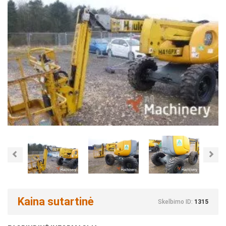
Previous
Nex
Kaina sutartinė
Skelbimo ID:
1315