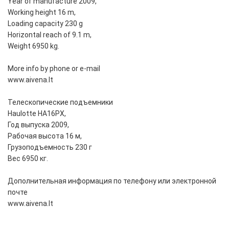
Year of manufacture 2009,
Working height 16 m,
Loading capacity 230 g
Horizontal reach of 9.1 m,
Weight 6950 kg.
More info by phone or e-mail
www.aivena.lt
Телескопические подъемники
Haulotte HA16PX,
Год выпуска 2009,
Рабочая высота 16 м,
Грузоподъемность 230 г
Вес 6950 кг.
Дополнительная информация по телефону или электронной
почте
www.aivena.lt