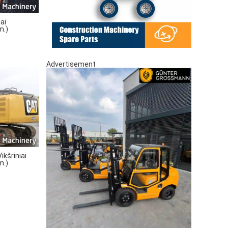
ai
m.)
Advertisement
kšriniai
m.)