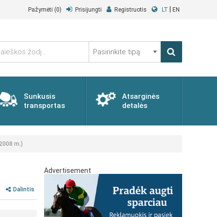
|
Pažymėti
(0)
Prisijungti
Registruotis
LT
EN
Pasirinkite
tipą
Sunkusis
Atsarginės
transportas
detalės
(2008 m.)
Advertisement
Dalintis