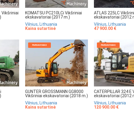
ikšriniai
KOMATSU PC210LCi Vikšriniai
ATLAS 225LC Vikšrini
)
ekskavatoriai (2017 m.)
ekskavatoriai (2012 
Vilnius, Lithuania
Vilnius, Lithuania
Kaina sutartinė
47 900.00 €
PARDAVIMAS
PARDAVIMAS
i
GUNTER GROSSMANN GG8000
CATERPILLAR 324 E Vi
)
Vikšriniai ekskavatoriai (2018 m.)
ekskavatoriai (2012 
Vilnius, Lithuania
Vilnius, Lithuania
Kaina sutartinė
120 900.00 €