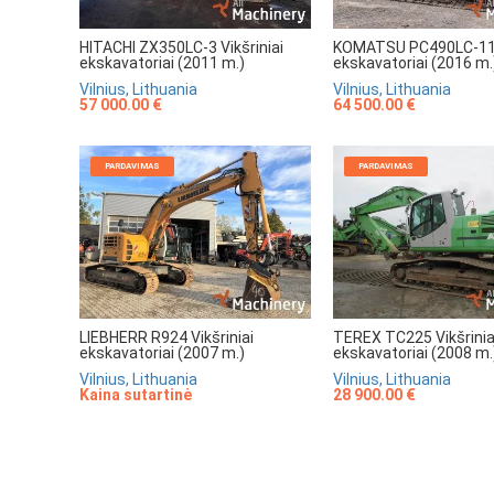
HITACHI ZX350LC-3 Vikšriniai
KOMATSU PC490LC-11 V
ekskavatoriai (2011 m.)
ekskavatoriai (2016 m.
Vilnius, Lithuania
Vilnius, Lithuania
57 000.00 €
64 500.00 €
PARDAVIMAS
PARDAVIMAS
LIEBHERR R924 Vikšriniai
TEREX TC225 Vikšrinia
ekskavatoriai (2007 m.)
ekskavatoriai (2008 m.
Vilnius, Lithuania
Vilnius, Lithuania
Kaina sutartinė
28 900.00 €