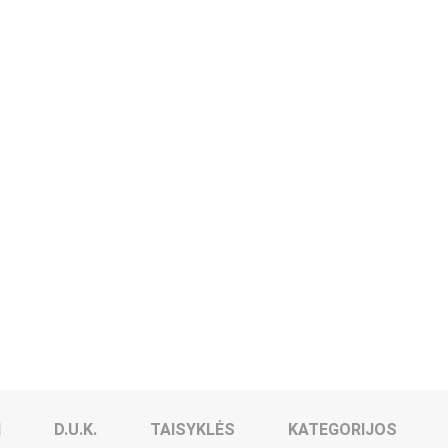
I
D.U.K.
TAISYKLĖS
KATEGORIJOS