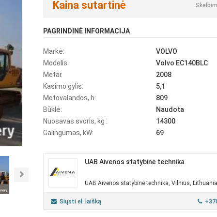
Kaina sutartinė
Skelbim
PAGRINDINĖ INFORMACIJA
Markė:
VOLVO
Modelis:
Volvo EC140BLC
Metai:
2008
Kasimo gylis:
5,1
Motovalandos, h:
809
Būklė:
Naudota
Nuosavas svoris, kg :
14300
Galingumas, kW:
69
UAB Aivenos statybinė technika
Next
UAB Aivenos statybinė technika, Vilnius, Lithuani
Siųsti el. laišką
+37