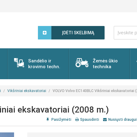
Įveskite
paieškos
ĮDĖTI SKELBIMĄ
žodį...
Sandėlio ir
Žemės ūkio
krovimo techn.
technika
i
Vikšriniai ekskavatoriai
VOLVO Volvo EC140BLC Vikšriniai ekskavatoriai 
iai ekskavatoriai (2008 m.)
Pasižymėti
Spausdinti
Nusiųsti draugui