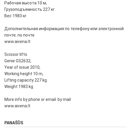
Рабочая высота 10 м,
Грузоподъемность 227 кг.
Вес 1983 кг.
Дополнительная информация по телефону или электронной
почте. по почте
www.aivena.lt
Scissor lifts
Genie GS2632,
Year of issue 2010,
Working height 10 m,
Lifting capacity 227 kg.
Weight 1983 kg.
More info by phone or email. by mail
www.aivena.lt
PANAŠŪS