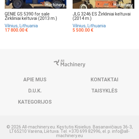
GENIE GS 5390 for sale
JLG 3246 ES Žirkliniai keltuvai
Žirkliniai keltuvai (2013 m.)
(2014 m.)
Vilnius, Lithuania
Vilnius, Lithuania
17 800.00 €
5 500.00 €
APIE MUS
KONTAKTAI
D.U.K.
TAISYKLĖS
KATEGORIJOS
© 2026 All-machinery.eu. Kęstutis Kisielius. Basanavičiaus 36-3,
LT65210 Varėna, Lietuva. Tel. +370 699 82996, el. p.
info@all-
machinery.eu