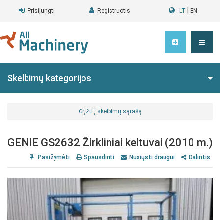
|
Prisijungti
Registruotis
LT
EN
Skelbimų kategorijos
Grįžti į skelbimų sąrašą
GENIE GS2632 Žirkliniai keltuvai (2010 m.)
Pasižymėti
Spausdinti
Nusiųsti draugui
Dalintis