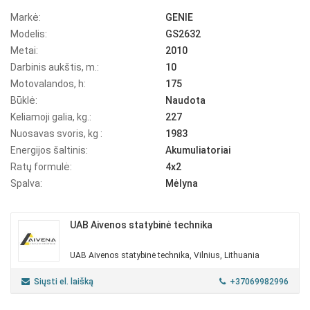
Markė:
GENIE
Modelis:
GS2632
Metai:
2010
Darbinis aukštis, m.:
10
Motovalandos, h:
175
Būklė:
Naudota
Keliamoji galia, kg.:
227
Nuosavas svoris, kg :
1983
Energijos šaltinis:
Akumuliatoriai
Ratų formulė:
4x2
Spalva:
Mėlyna
UAB Aivenos statybinė technika
UAB Aivenos statybinė technika, Vilnius, Lithuania
Siųsti el. laišką
+37069982996