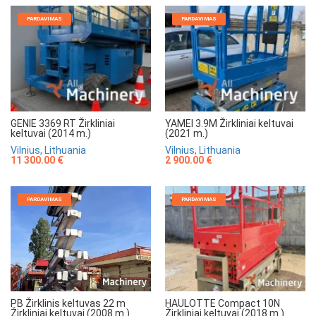
PARDAVIMAS
PARDAVIMAS
GENIE 3369 RT Žirkliniai
YAMEI 3.9M Žirkliniai keltuvai
keltuvai (2014 m.)
(2021 m.)
Vilnius, Lithuania
Vilnius, Lithuania
11 300.00 €
2 900.00 €
PARDAVIMAS
PARDAVIMAS
HAULOTTE Compact 10N
PB Žirklinis keltuvas 22 m
Žirkliniai keltuvai (2018 m.)
Žirkliniai keltuvai (2008 m.)