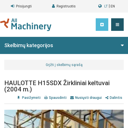
|
Prisijungti
Registruotis
LT
EN
Skelbimų kategorijos
Grįžti į skelbimų sąrašą
HAULOTTE H15SDX Žirkliniai keltuvai
(2004 m.)
Pasižymėti
Spausdinti
Nusiųsti draugui
Dalintis