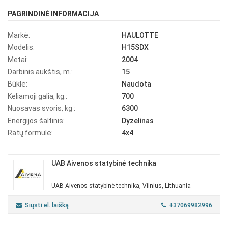
PAGRINDINĖ INFORMACIJA
Markė:
HAULOTTE
Modelis:
H15SDX
Metai:
2004
Darbinis aukštis, m.:
15
Būklė:
Naudota
Keliamoji galia, kg.:
700
Nuosavas svoris, kg :
6300
Energijos šaltinis:
Dyzelinas
Ratų formulė:
4x4
UAB Aivenos statybinė technika
UAB Aivenos statybinė technika, Vilnius, Lithuania
Siųsti el. laišką
+37069982996