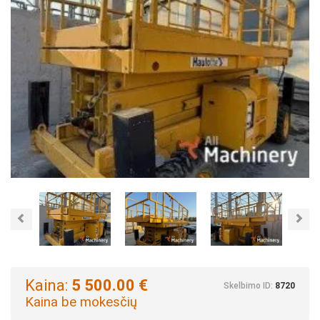
Previous
Nex
Kaina:
5 500.00 €
Skelbimo ID:
8720
Kaina be mokesčių