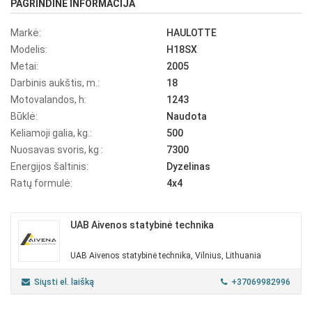
PAGRINDINĖ INFORMACIJA
Markė:
HAULOTTE
Modelis:
H18SX
Metai:
2005
Darbinis aukštis, m.:
18
Motovalandos, h:
1243
Būklė:
Naudota
Keliamoji galia, kg.:
500
Nuosavas svoris, kg :
7300
Energijos šaltinis:
Dyzelinas
Ratų formulė:
4x4
UAB Aivenos statybinė technika
UAB Aivenos statybinė technika, Vilnius, Lithuania
Siųsti el. laišką
+37069982996