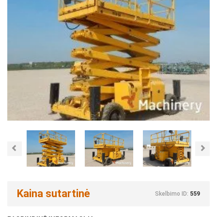
Previous
Nex
Kaina sutartinė
Skelbimo ID:
559