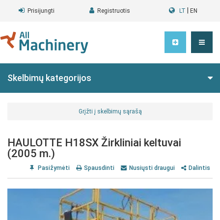
|
Prisijungti
Registruotis
LT
EN
Skelbimų kategorijos
Grįžti į skelbimų sąrašą
HAULOTTE H18SX Žirkliniai keltuvai
(2005 m.)
Pasižymėti
Spausdinti
Nusiųsti draugui
Dalintis