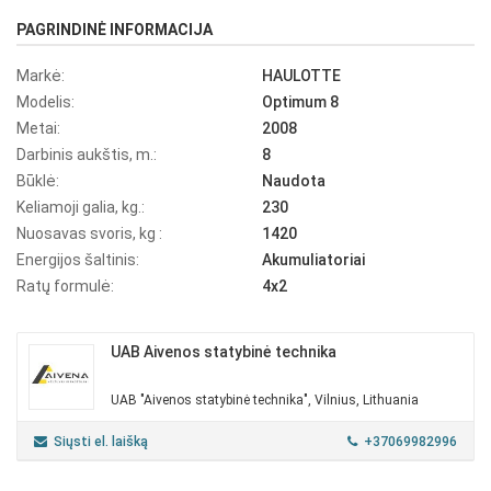
PAGRINDINĖ INFORMACIJA
Markė:
HAULOTTE
Modelis:
Optimum 8
Metai:
2008
Darbinis aukštis, m.:
8
Būklė:
Naudota
Keliamoji galia, kg.:
230
Nuosavas svoris, kg :
1420
Energijos šaltinis:
Akumuliatoriai
Ratų formulė:
4x2
UAB Aivenos statybinė technika
UAB "Aivenos statybinė technika", Vilnius, Lithuania
Siųsti el. laišką
+37069982996