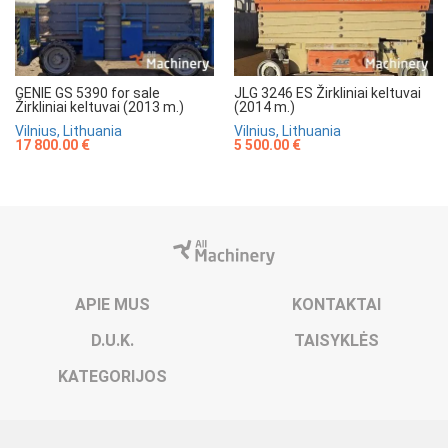
GENIE GS 5390 for sale
JLG 3246 ES Žirkliniai keltuvai
Žirkliniai keltuvai (2013 m.)
(2014 m.)
Vilnius, Lithuania
Vilnius, Lithuania
17 800.00 €
5 500.00 €
APIE MUS
KONTAKTAI
D.U.K.
TAISYKLĖS
KATEGORIJOS