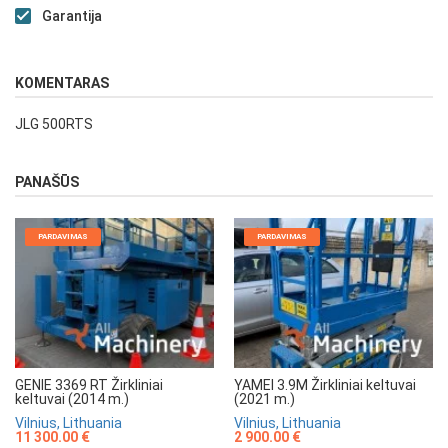
Garantija
KOMENTARAS
JLG 500RTS
PANAŠŪS
PARDAVIMAS
PARDAVIMAS
GENIE 3369 RT Žirkliniai
YAMEI 3.9M Žirkliniai keltuvai
keltuvai (2014 m.)
(2021 m.)
Vilnius, Lithuania
Vilnius, Lithuania
11 300.00 €
2 900.00 €