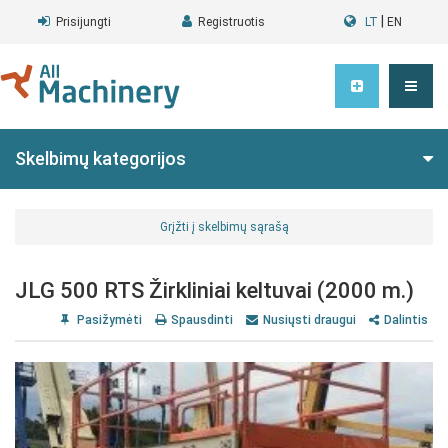
|
Prisijungti
Registruotis
LT
EN
Skelbimų kategorijos
Grįžti į skelbimų sąrašą
JLG 500 RTS Žirkliniai keltuvai (2000 m.)
Pasižymėti
Spausdinti
Nusiųsti draugui
Dalintis