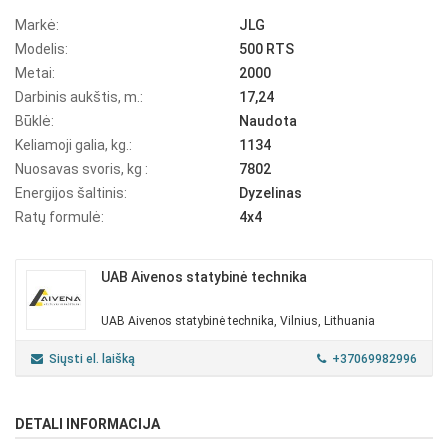
Markė:
JLG
Modelis:
500 RTS
Metai:
2000
Darbinis aukštis, m.:
17,24
Būklė:
Naudota
Keliamoji galia, kg.:
1134
Nuosavas svoris, kg :
7802
Energijos šaltinis:
Dyzelinas
Ratų formulė:
4x4
UAB Aivenos statybinė technika
UAB Aivenos statybinė technika, Vilnius, Lithuania
Siųsti el. laišką
+37069982996
DETALI INFORMACIJA