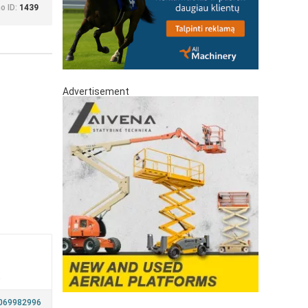
o ID:
1439
Advertisement
a
069982996