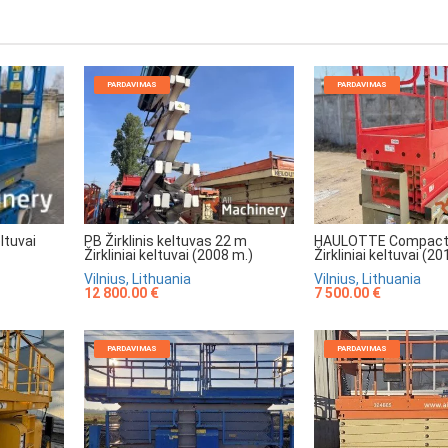
PARDAVIMAS
PARDAVIMAS
HAULOTTE Compact
PB Žirklinis keltuvas 22 m
ltuvai
Žirkliniai keltuvai (2
Žirkliniai keltuvai (2008 m.)
Vilnius, Lithuania
Vilnius, Lithuania
7 500.00 €
12 800.00 €
PARDAVIMAS
PARDAVIMAS