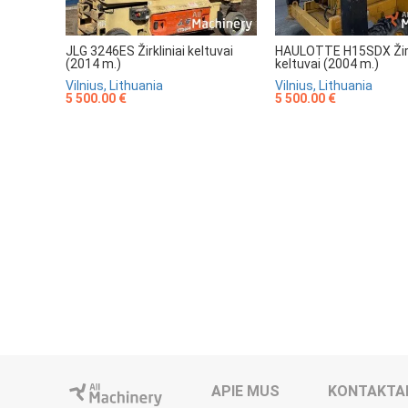
JLG 3246ES Žirkliniai keltuvai
HAULOTTE H15SDX Žirk
(2014 m.)
keltuvai (2004 m.)
Vilnius, Lithuania
Vilnius, Lithuania
5 500.00 €
5 500.00 €
APIE MUS
KONTAKTA