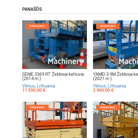
PANAŠŪS
PARDAVIMAS
PARDAVIMAS
GENIE 3369 RT Žirkliniai keltuvai
YAMEI 3.9M Žirkliniai ke
(2014 m.)
(2021 m.)
Vilnius, Lithuania
Vilnius, Lithuania
11 300.00 €
2 900.00 €
PARDAVIMAS
PARDAVIMAS