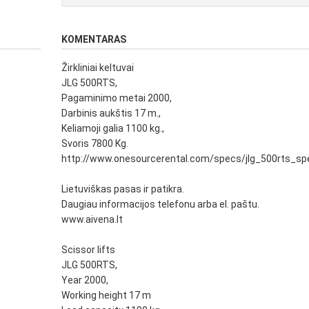
KOMENTARAS
Žirkliniai keltuvai
JLG 500RTS,
Pagaminimo metai 2000,
Darbinis aukštis 17 m.,
Keliamoji galia 1100 kg.,
Svoris 7800 Kg.
http://www.onesourcerental.com/specs/jlg_500rts_sp
Lietuviškas pasas ir patikra.
Daugiau informacijos telefonu arba el. paštu.
www.aivena.lt
Scissor lifts
JLG 500RTS,
Year 2000,
Working height 17 m