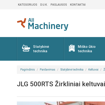
KATEGORIJOS
D.U.K.
PASLAUGOS
KONTAKTAI
Statybinė
Miško ūkio
technika
technika
Pagrindinis
Pardavimas
Statybinė technika
Keltuvai
Ž
JLG 500RTS Žirkliniai keltuva