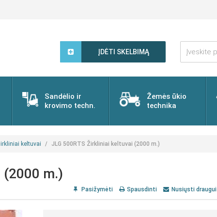
Įveskite
paieškos
ĮDĖTI SKELBIMĄ
žodį...
Sandėlio ir
Žemės ūkio
krovimo techn.
technika
irkliniai keltuvai
JLG 500RTS Žirkliniai keltuvai (2000 m.)
i (2000 m.)
Pasižymėti
Spausdinti
Nusiųsti draugui