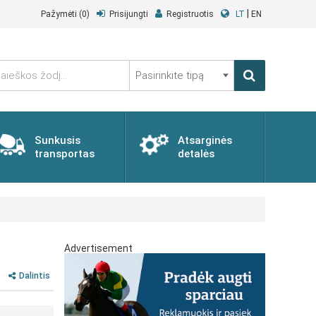
|
Pažymėti
(0)
Prisijungti
Registruotis
LT
EN
Pasirinkite
tipą
Sunkusis
Atsarginės
transportas
detalės
Advertisement
Dalintis