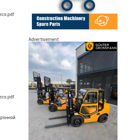
ecs.pdf
Advertisement
ecs.pdf
тронной