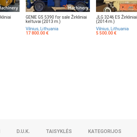
liniai
GENIE GS 5390 for sale Žirkliniai
JLG 3246 ES Žirkliniai
keltuvai (2013 m.)
(2014 m.)
Vilnius, Lithuania
Vilnius, Lithuania
17 800.00 €
5 500.00 €
I
D.U.K.
TAISYKLĖS
KATEGORIJOS