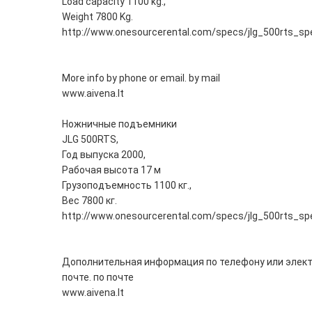
Load capacity 1100 kg.,
Weight 7800 Kg.
http://www.onesourcerental.com/specs/jlg_500rts_sp
More info by phone or email. by mail
www.aivena.lt
Ножничные подъемники
JLG 500RTS,
Год выпуска 2000,
Рабочая высота 17 м
Грузоподъемность 1100 кг.,
Вес 7800 кг.
http://www.onesourcerental.com/specs/jlg_500rts_sp
Дополнительная информация по телефону или элек
почте. по почте
www.aivena.lt