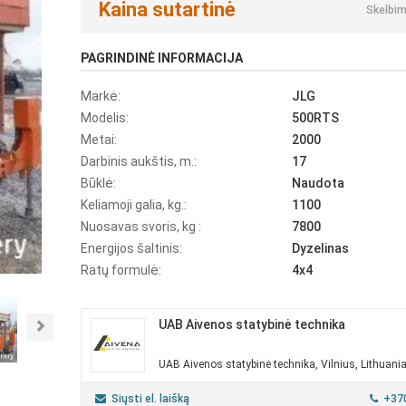
Kaina sutartinė
Skelbim
PAGRINDINĖ INFORMACIJA
Markė:
JLG
Modelis:
500RTS
Metai:
2000
Darbinis aukštis, m.:
17
Būklė:
Naudota
Keliamoji galia, kg.:
1100
Nuosavas svoris, kg :
7800
Energijos šaltinis:
Dyzelinas
Ratų formulė:
4x4
UAB Aivenos statybinė technika
Next
UAB Aivenos statybinė technika, Vilnius, Lithuani
Siųsti el. laišką
+37