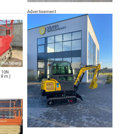
Advertisement
 10N
018 m.)