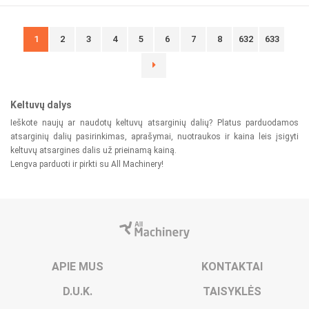
1
2
3
4
5
6
7
8
632
633
Keltuvų dalys
Ieškote naujų ar naudotų keltuvų atsarginių dalių? Platus parduodamos
atsarginių dalių pasirinkimas, aprašymai, nuotraukos ir kaina leis įsigyti
keltuvų atsargines dalis už prieinamą kainą.
Lengva parduoti ir pirkti su All Machinery!
APIE MUS
KONTAKTAI
D.U.K.
TAISYKLĖS