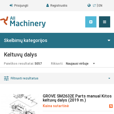
|
Prisijungti
Registruotis
LT
EN
Skelbimų kategorijos
Keltuvų dalys
Paieškos resultatai:
5057
Rikiuoti:
Filtruoti rezultatus
GROVE SM2632E Parts manual Kitos
keltuvų dalys (2019 m.)
Kaina sutartinė
N