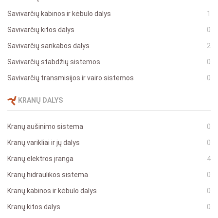
Savivarčių kabinos ir kėbulo dalys
1
Savivarčių kitos dalys
0
Savivarčių sankabos dalys
2
Savivarčių stabdžių sistemos
0
Savivarčių transmisijos ir vairo sistemos
0
KRANŲ DALYS
Kranų aušinimo sistema
0
Kranų varikliai ir jų dalys
0
Kranų elektros įranga
4
Kranų hidraulikos sistema
0
Kranų kabinos ir kėbulo dalys
0
Kranų kitos dalys
0