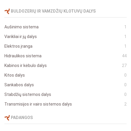
BULDOZERIŲ IR VAMZDŽIŲ KLOTUVŲ DALYS
Aušinimo sistema
1
Varikliai ir jų dalys
1
Elektros įranga
1
Hidraulikos sistema
44
Kabinos ir kėbulo dalys
27
Kitos dalys
0
Sankabos dalys
0
Stabdžių sistemos dalys
0
Transmisijos ir vairo sistemos dalys
2
PADANGOS