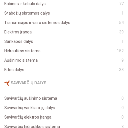
Kabinos ir kėbulo dalys
77
Stabdžių sistemos dalys
1
Transmisijos ir vairo sistemos dalys
54
Elektros įranga
39
Sankabos dalys
1
Hidraulikos sistema
152
Aušinimo sistema
9
Kitos dalys
38
SAVIVARČIŲ DALYS
Savivarčių aušinimo sistema
0
Savivarčių varikliai ir jų dalys
0
Savivarčių elektros įranga
0
Savivarčių hidraulikos sistema
3