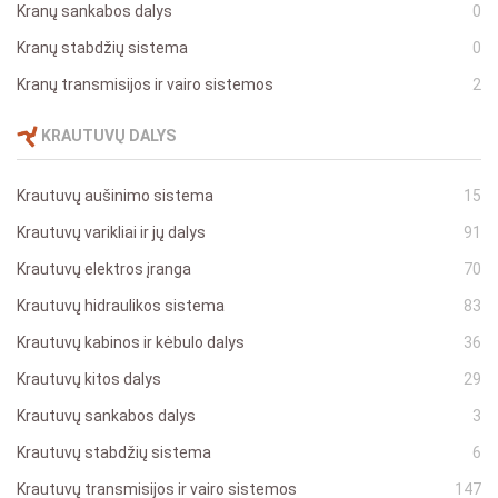
Kranų sankabos dalys
0
Kranų stabdžių sistema
0
Kranų transmisijos ir vairo sistemos
2
KRAUTUVŲ DALYS
Krautuvų aušinimo sistema
15
Krautuvų varikliai ir jų dalys
91
Krautuvų elektros įranga
70
Krautuvų hidraulikos sistema
83
Krautuvų kabinos ir kėbulo dalys
36
Krautuvų kitos dalys
29
Krautuvų sankabos dalys
3
Krautuvų stabdžių sistema
6
Krautuvų transmisijos ir vairo sistemos
147