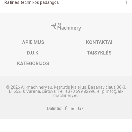
Ratinės technikos padangos
1
APIE MUS
KONTAKTAI
D.U.K.
TAISYKLĖS
KATEGORIJOS
© 2026 All-machinery.eu. Kęstutis Kisielius. Basanavičiaus 36-3,
LT65210 Varėna, Lietuva. Tel. +370 699 82996, el. p.
info@all-
machinery.eu
Dalintis: