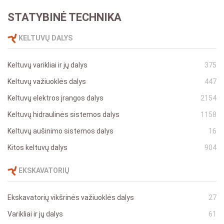
STATYBINĖ TECHNIKA
KELTUVŲ DALYS
Keltuvų varikliai ir jų dalys
375
Keltuvų važiuoklės dalys
447
Keltuvų elektros įrangos dalys
2154
Keltuvų hidraulinės sistemos dalys
1158
Keltuvų aušinimo sistemos dalys
16
Kitos keltuvų dalys
904
EKSKAVATORIŲ
Ekskavatorių vikšrinės važiuoklės dalys
27
Varikliai ir jų dalys
61