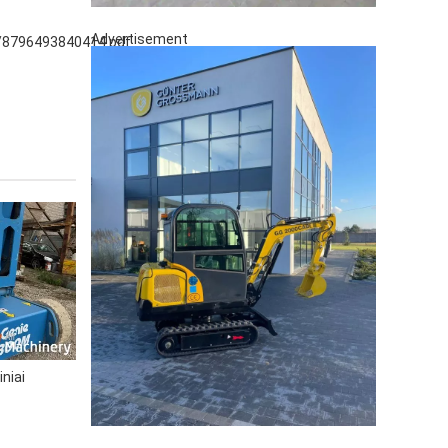
Advertisement
/8796493840414.pdf
niai