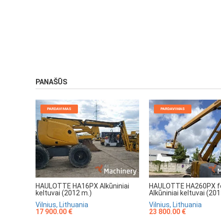
PANAŠŪS
PARDAVIMAS
PARDAVIMAS
HAULOTTE HA16PX Alkūniniai
HAULOTTE HA260PX fo
keltuvai (2012 m.)
Alkūniniai keltuvai (20
Vilnius, Lithuania
Vilnius, Lithuania
17 900.00 €
23 800.00 €