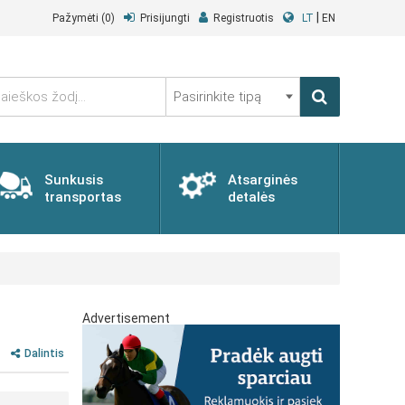
|
Pažymėti
(0)
Prisijungti
Registruotis
LT
EN
Pasirinkite
tipą
Sunkusis
Atsarginės
transportas
detalės
Advertisement
Dalintis