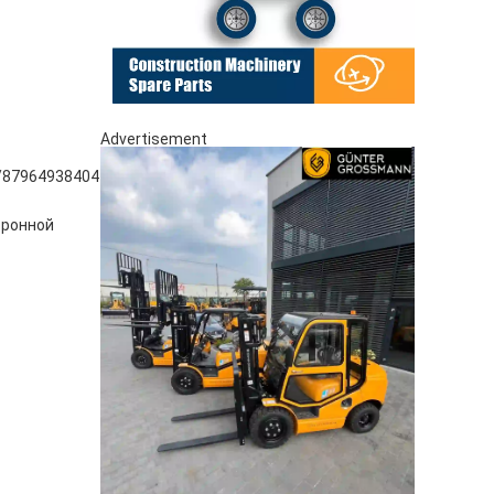
Advertisement
/8796493840414.pdf
тронной