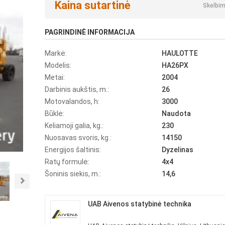
Kaina sutartinė
Skelbim
PAGRINDINĖ INFORMACIJA
Markė:
HAULOTTE
Modelis:
HA26PX
Metai:
2004
Darbinis aukštis, m.:
26
Motovalandos, h:
3000
Būklė:
Naudota
Keliamoji galia, kg.:
230
Nuosavas svoris, kg :
14150
Energijos šaltinis:
Dyzelinas
Ratų formulė:
4x4
Šoninis siekis, m.:
14,6
Next
UAB Aivenos statybinė technika