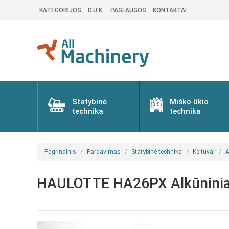
KATEGORIJOS
D.U.K.
PASLAUGOS
KONTAKTAI
Statybinė
Miško ūkio
technika
technika
Pagrindinis
Pardavimas
Statybinė technika
Keltuvai
A
HAULOTTE HA26PX Alkūniniai 