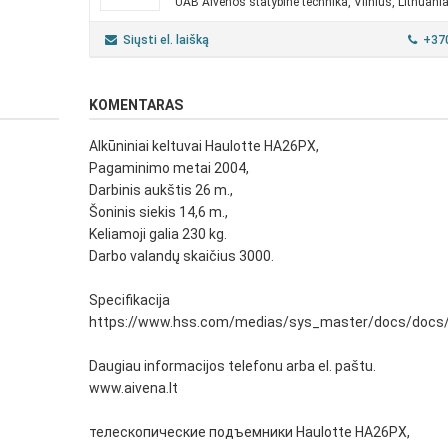
UAB Aivenos statybinė technika, Vilnius, Lithuani
Siųsti el. laišką
+37
KOMENTARAS
Alkūniniai keltuvai Haulotte HA26PX,
Pagaminimo metai 2004,
Darbinis aukštis 26 m.,
Šoninis siekis 14,6 m.,
Keliamoji galia 230 kg.
Darbo valandų skaičius 3000.
Specifikacija
https://www.hss.com/medias/sys_master/docs/docs
Daugiau informacijos telefonu arba el. paštu.
www.aivena.lt
телескопические подъемники Haulotte HA26PX,