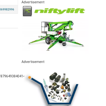
a
Advertisement
069982996
Advertisement
/8796493840414.pdf