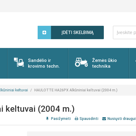
Įveskite
paieškos
ĮDĖTI SKELBIMĄ
žodį...
Sandėlio ir
Žemės ūkio
krovimo techn.
technika
lkūniniai keltuvai
HAULOTTE HA26PX Alkūniniai keltuvai (2004 m.)
keltuvai (2004 m.)
Pasižymėti
Spausdinti
Nusiųsti draugui