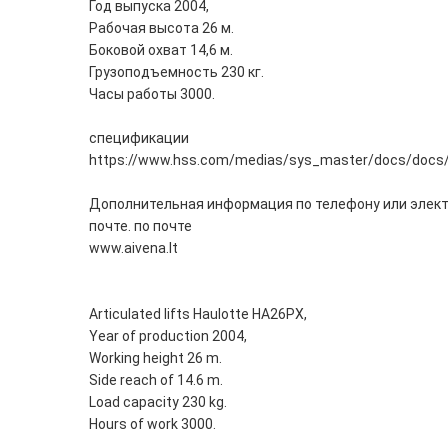
Год выпуска 2004,
Рабочая высота 26 м.
Боковой охват 14,6 м.
Грузоподъемность 230 кг.
Часы работы 3000.
спецификации
https://www.hss.com/medias/sys_master/docs/docs
Дополнительная информация по телефону или элек
почте. по почте
www.aivena.lt
Articulated lifts Haulotte HA26PX,
Year of production 2004,
Working height 26 m.
Side reach of 14.6 m.
Load capacity 230 kg.
Hours of work 3000.