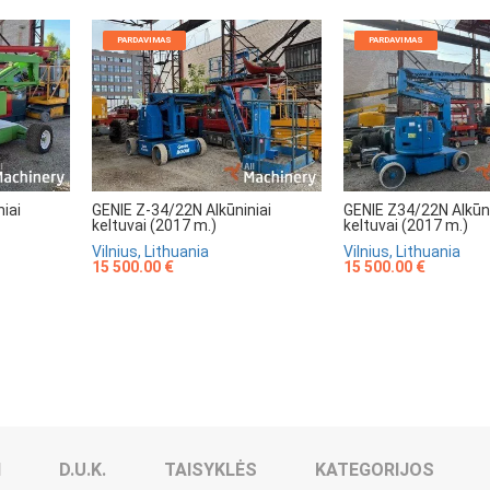
PARDAVIMAS
PARDAVIMAS
iai
GENIE Z-34/22N Alkūniniai
GENIE Z34/22N Alkūni
keltuvai (2017 m.)
keltuvai (2017 m.)
Vilnius, Lithuania
Vilnius, Lithuania
15 500.00 €
15 500.00 €
I
D.U.K.
TAISYKLĖS
KATEGORIJOS