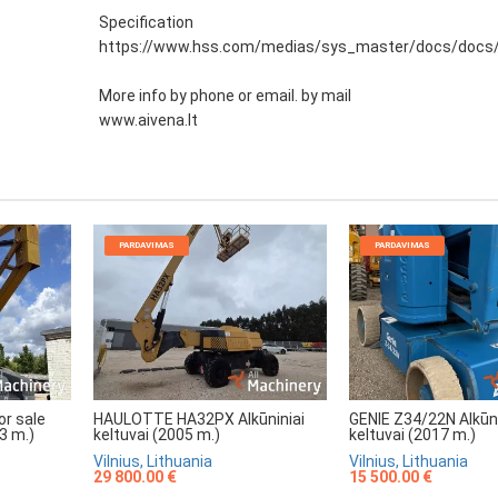
Specification
https://www.hss.com/medias/sys_master/docs/docs
More info by phone or email. by mail
www.aivena.lt
PARDAVIMAS
PARDAVIMAS
r sale
HAULOTTE HA32PX Alkūniniai
GENIE Z34/22N Alkūni
13 m.)
keltuvai (2005 m.)
keltuvai (2017 m.)
Vilnius, Lithuania
Vilnius, Lithuania
29 800.00 €
15 500.00 €