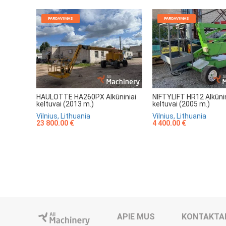
PARDAVIMAS
PARDAVIMAS
HAULOTTE HA260PX Alkūniniai
NIFTYLIFT HR12 Alkūnin
keltuvai (2013 m.)
keltuvai (2005 m.)
Vilnius, Lithuania
Vilnius, Lithuania
23 800.00 €
4 400.00 €
APIE MUS
KONTAKTA