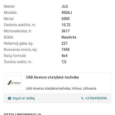
Markė:
JLG
Modelis:
450AJ
Metai:
2005
Darbinis aukštis, m.:
15,72
Motovalandos, h:
3617
Būklė:
Naudota
Keliamoji galia, kg.:
227
Nuosavas svoris, kg :
7445
Ratų formulė:
4x4
Šoninis siekis, m.:
7,5
UAB Aivenos statybinė technika
UAB Aivenos statybinė technika, Vilnius, Lithuania
Siųsti el. laišką
+37069982996