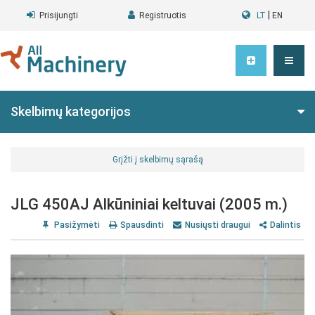
|
Prisijungti
Registruotis
LT
EN
Skelbimų kategorijos
Grįžti į skelbimų sąrašą
JLG 450AJ Alkūniniai keltuvai (2005 m.)
Pasižymėti
Spausdinti
Nusiųsti draugui
Dalintis