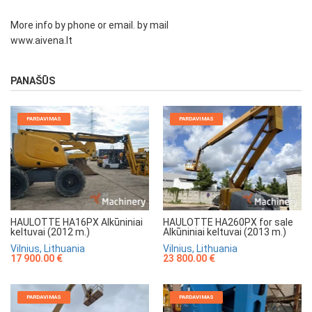
More info by phone or email. by mail
www.aivena.lt
PANAŠŪS
PARDAVIMAS
PARDAVIMAS
HAULOTTE HA16PX Alkūniniai
HAULOTTE HA260PX for sale
keltuvai (2012 m.)
Alkūniniai keltuvai (2013 m.)
Vilnius, Lithuania
Vilnius, Lithuania
17 900.00 €
23 800.00 €
PARDAVIMAS
PARDAVIMAS