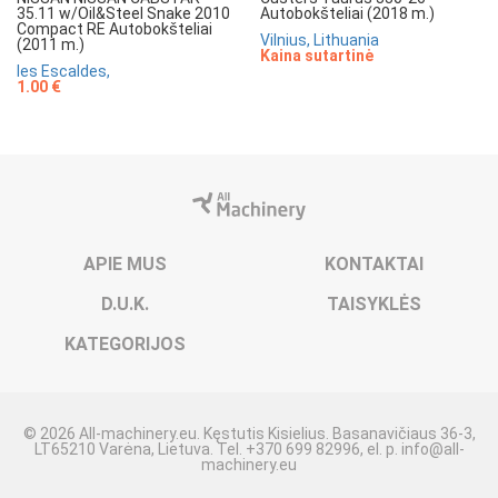
35.11 w/Oil&Steel Snake 2010
Autobokšteliai (2018 m.)
Compact RE Autobokšteliai
Vilnius, Lithuania
(2011 m.)
Kaina sutartinė
les Escaldes,
1.00 €
APIE MUS
KONTAKTAI
D.U.K.
TAISYKLĖS
KATEGORIJOS
© 2026 All-machinery.eu. Kęstutis Kisielius. Basanavičiaus 36-3,
LT65210 Varėna, Lietuva. Tel. +370 699 82996, el. p.
info@all-
machinery.eu