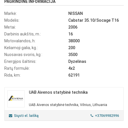
PAGRINDINĖ INFORMACIJA
Markė:
NISSAN
Modelis:
Cabstar 35.10/Socage T16
Metai:
2006
Darbinis aukštis, m.:
16
Motovalandos, h:
38000
Keliamoji galia, kg.:
200
Nuosavas svoris, kg :
3500
Energijos šaltinis:
Dyzelinas
Ratų formulė:
4x2
Rida, km:
62191
UAB Aivenos statybinė technika
UAB Aivenos statybinė technika, Vilnius, Lithuania
Siųsti el. laišką
+37069982996