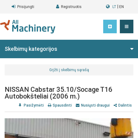
|
Prisijungti
Registruotis
LT
EN
Skelbimų kategorijos
Grįžti į skelbimų sąrašą
NISSAN Cabstar 35.10/Socage T16
Autobokšteliai (2006 m.)
Pasižymėti
Spausdinti
Nusiųsti draugui
Dalintis