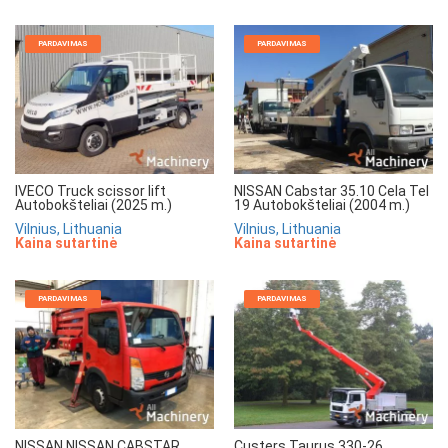
PARDAVIMAS
PARDAVIMAS
IVECO Truck scissor lift
NISSAN Cabstar 35.10 Cela Tel
Autobokšteliai (2025 m.)
19 Autobokšteliai (2004 m.)
Vilnius, Lithuania
Vilnius, Lithuania
Kaina sutartinė
Kaina sutartinė
PARDAVIMAS
PARDAVIMAS
NISSAN NISSAN CABSTAR
Custers Taurus 330-26