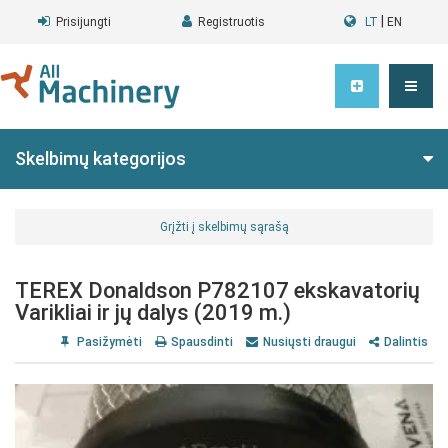
|
Prisijungti
Registruotis
LT
EN
Skelbimų kategorijos
Grįžti į skelbimų sąrašą
TEREX Donaldson P782107 ekskavatorių
Varikliai ir jų dalys (2019 m.)
Pasižymėti
Spausdinti
Nusiųsti draugui
Dalintis