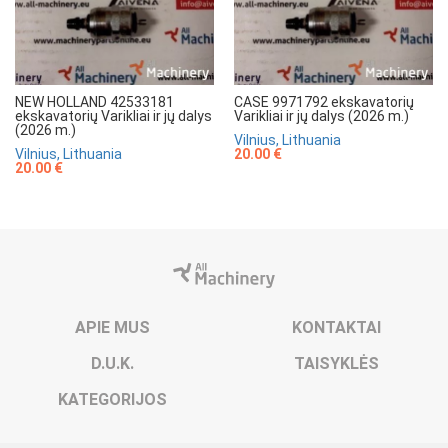
NEW HOLLAND 42533181
CASE 9971792 ekskavatorių
ekskavatorių Varikliai ir jų dalys
Varikliai ir jų dalys (2026 m.)
(2026 m.)
Vilnius, Lithuania
Vilnius, Lithuania
20.00 €
20.00 €
APIE MUS
KONTAKTAI
D.U.K.
TAISYKLĖS
KATEGORIJOS