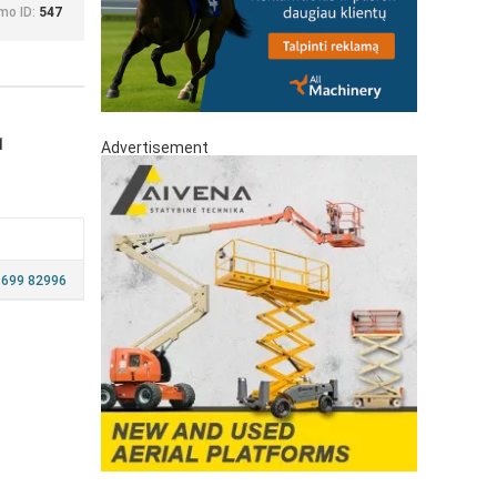
mo ID:
547
1
Advertisement
 699 82996