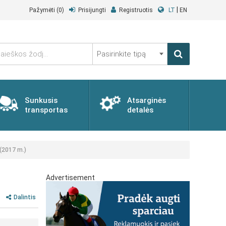
|
Pažymėti
(0)
Prisijungti
Registruotis
LT
EN
Pasirinkite
tipą
Sunkusis
Atsarginės
transportas
detalės
 (2017 m.)
Advertisement
Dalintis