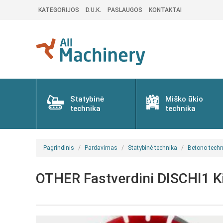
KATEGORIJOS
D.U.K.
PASLAUGOS
KONTAKTAI
Statybinė
Miško ūkio
technika
technika
Pagrindinis
Pardavimas
Statybinė technika
Betono techn
OTHER Fastverdini DISCHI1 Kit