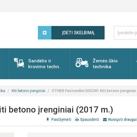
Įveskite
paieškos
ĮDĖTI SKELBIMĄ
žodį...
Sandėlio ir
Žemės ūkio
krovimo techn.
technika
ika
Kiti betono įrenginiai
OTHER Fastverdini DISCHI1 Kiti betono įrenginiai
i betono įrenginiai (2017 m.)
Pasižymėti
Spausdinti
Nusiųsti draugui