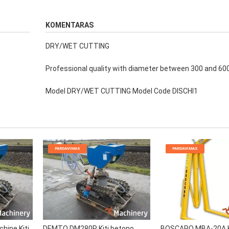
KOMENTARAS
DRY/WET CUTTING
Professional quality with diameter between 300 and 6
Model DRY/WET CUTTING Model Code DISCHI1
PARDAVIMAS
PARDAVIMAS
hine Kiti
DEMTO DM280P Kiti betono
BOSCARO MBA-20A Ki