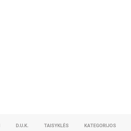
I
D.U.K.
TAISYKLĖS
KATEGORIJOS