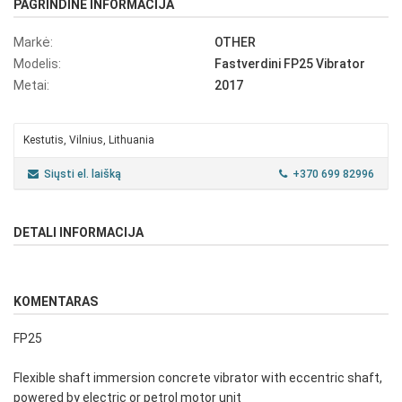
PAGRINDINĖ INFORMACIJA
Markė:
OTHER
Modelis:
Fastverdini FP25 Vibrator
Metai:
2017
Kestutis, Vilnius, Lithuania
Siųsti el. laišką
+370 699 82996
DETALI INFORMACIJA
KOMENTARAS
FP25
Flexible shaft immersion concrete vibrator with eccentric shaft,
powered by electric or petrol motor unit