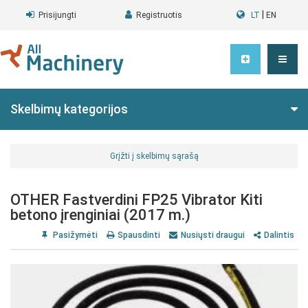
|
Prisijungti
Registruotis
LT
EN
Skelbimų kategorijos
Grįžti į skelbimų sąrašą
OTHER Fastverdini FP25 Vibrator Kiti
betono įrenginiai (2017 m.)
Pasižymėti
Spausdinti
Nusiųsti draugui
Dalintis