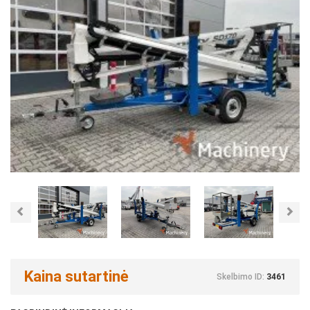
Previous
Nex
Kaina sutartinė
Skelbimo ID:
3461