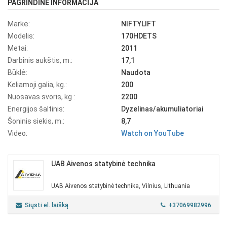
PAGRINDINĖ INFORMACIJA
Markė:
NIFTYLIFT
Modelis:
170HDETS
Metai:
2011
Darbinis aukštis, m.:
17,1
Būklė:
Naudota
Keliamoji galia, kg.:
200
Nuosavas svoris, kg :
2200
Energijos šaltinis:
Dyzelinas/akumuliatoriai
Šoninis siekis, m.:
8,7
Video:
Watch on YouTube
UAB Aivenos statybinė technika
UAB Aivenos statybinė technika, Vilnius, Lithuania
Siųsti el. laišką
+37069982996