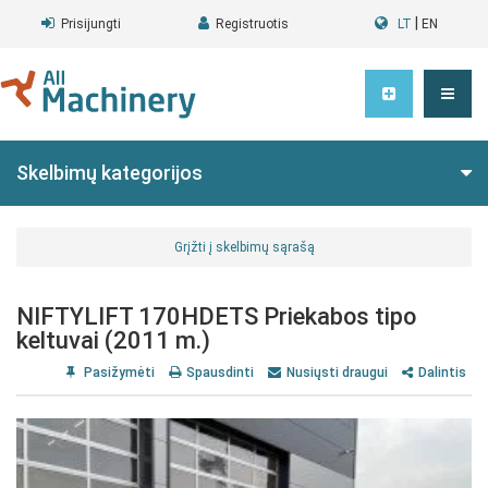
|
Prisijungti
Registruotis
LT
EN
Skelbimų kategorijos
Grįžti į skelbimų sąrašą
NIFTYLIFT 170HDETS Priekabos tipo
keltuvai (2011 m.)
Pasižymėti
Spausdinti
Nusiųsti draugui
Dalintis