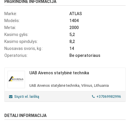
PAGRINDINĖ INFORMACIJA
Markė:
ATLAS
Modelis:
1404
Metai:
2000
Kasimo gylis:
5,2
Kasimo spindulys:
8,2
Nuosavas svoris, kg :
14
Operatorius:
Be operatoriaus
UAB Aivenos statybinė technika
UAB Aivenos statybinė technika, Vilnius, Lithuania
Siųsti el. laišką
+37069982996
DETALI INFORMACIJA