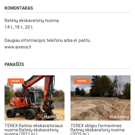
KOMENTARAS
Ratinių ekskavatorių nuoma,
14 t., 18 t., 20 t.
Daugiau informacijos telefonu arba el. paštu.
www.aivena.lt
PANAŠŪS
NUOMA
NUOMA
TEREX Ratinio ekskavatoriaus
TEREX sklypu formavimas
nuoma Ratinių ekskavatorių
Ratinių ekskavatorių nuoma
nuoma (2011 m.)
(2025 m.)