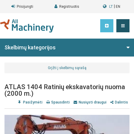
|
Prisijungti
Registruotis
LT
EN
Skelbimų kategorijos
Grįžti į skelbimų sąrašą
ATLAS 1404 Ratinių ekskavatorių nuoma
(2000 m.)
Pasižymėti
Spausdinti
Nusiųsti draugui
Dalintis