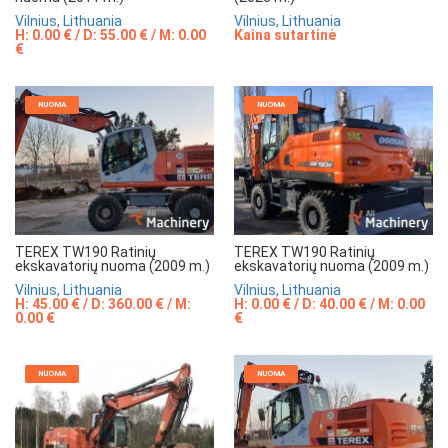
Vilnius, Lithuania
Vilnius, Lithuania
H: 0.00 € / D: 55.00 € / M: 0.00
Kaina sutartinė
€
NUOMA
NUOMA
TEREX TW190 Ratinių
TEREX TW190 Ratinių
ekskavatorių nuoma (2009 m.)
ekskavatorių nuoma (2009 m.)
Vilnius, Lithuania
Vilnius, Lithuania
H: 45.00 € / D: 360.00 € / M:
H: 0.00 € / D: 40.00 € / M: 0.00
0.00 €
€
NUOMA
NUOMA