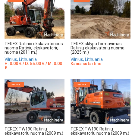
TEREX Ratinio ekskavatoriaus
TEREX sklypu formavimas
nuoma Ratinių ekskavatorių
Ratinių ekskavatorių nuoma
nuoma (2011 m.)
(2025 m.)
Vilnius, Lithuania
Vilnius, Lithuania
H: 0.00 € / D: 55.00 € / M: 0.00
Kaina sutartinė
€
NUOMA
NUOMA
TEREX TW190 Ratinių
TEREX TW190 Ratinių
ekskavatorių nuoma (2009 m.)
ekskavatorių nuoma (2009 m.)