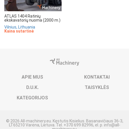
ATLAS 1404 Ratinių
ekskavatorių nuoma (2000 m.)
Vilnius, Lithuania
Kaina sutartinė
APIE MUS
KONTAKTAI
D.U.K.
TAISYKLĖS
KATEGORIJOS
© 2026 All-machinery.eu. Kęstutis Kisielius. Basanavičiaus 36-3,
LT65210 Varėna, Lietuva. Tel. +370 699 82996, el. p.
info@all-