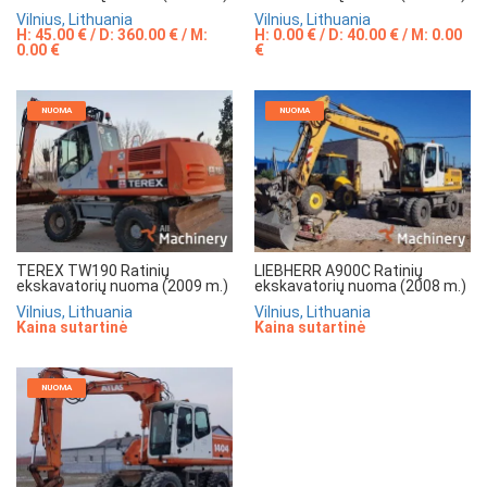
Vilnius, Lithuania
Vilnius, Lithuania
H: 45.00 € / D: 360.00 € / M:
H: 0.00 € / D: 40.00 € / M: 0.00
0.00 €
€
NUOMA
NUOMA
TEREX TW190 Ratinių
LIEBHERR A900C Ratinių
ekskavatorių nuoma (2009 m.)
ekskavatorių nuoma (2008 m.)
Vilnius, Lithuania
Vilnius, Lithuania
Kaina sutartinė
Kaina sutartinė
NUOMA