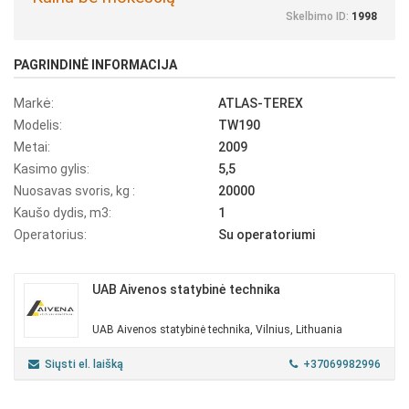
Skelbimo ID:
1998
PAGRINDINĖ INFORMACIJA
Markė:
ATLAS-TEREX
Modelis:
TW190
Metai:
2009
Kasimo gylis:
5,5
Nuosavas svoris, kg :
20000
Kaušo dydis, m3:
1
Operatorius:
Su operatoriumi
UAB Aivenos statybinė technika
UAB Aivenos statybinė technika, Vilnius, Lithuania
Siųsti el. laišką
+37069982996