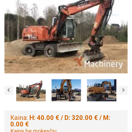
Previous
Nex
Kaina:
H: 40.00 € / D: 320.00 € / M:
0.00 €
Kaina be mokesčių