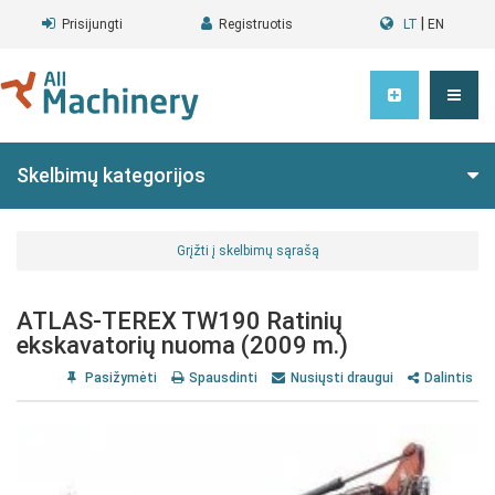
|
Prisijungti
Registruotis
LT
EN
Skelbimų kategorijos
Grįžti į skelbimų sąrašą
ATLAS-TEREX TW190 Ratinių
ekskavatorių nuoma (2009 m.)
Pasižymėti
Spausdinti
Nusiųsti draugui
Dalintis