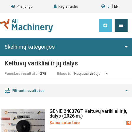
|
Prisijungti
Registruotis
LT
EN
Skelbimų kategorijos
Keltuvų varikliai ir jų dalys
Paieškos resultatai:
375
Rikiuoti:
Filtruoti rezultatus
GENIE 24037GT Keltuvų varikliai ir jų
dalys (2026 m.)
Kaina sutartinė
N