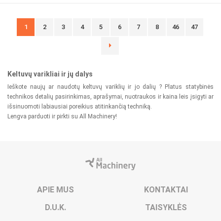
1
2
3
4
5
6
7
8
46
47
Keltuvų varikliai ir jų dalys
Ieškote naujų ar naudotų keltuvų variklių ir jo dalių ? Platus statybinės
technikos detalių pasirinkimas, aprašymai, nuotraukos ir kaina leis įsigyti ar
išsinuomoti labiausiai poreikius atitinkančią techniką.
Lengva parduoti ir pirkti su All Machinery!
APIE MUS
KONTAKTAI
D.U.K.
TAISYKLĖS