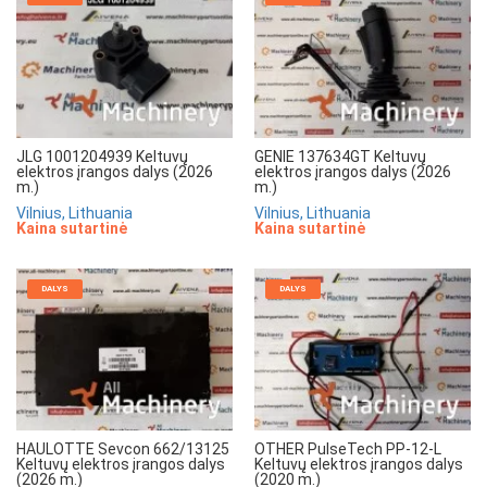
JLG 1001204939 Keltuvų
GENIE 137634GT Keltuvų
elektros įrangos dalys (2026
elektros įrangos dalys (2026
m.)
m.)
Vilnius, Lithuania
Vilnius, Lithuania
Kaina sutartinė
Kaina sutartinė
DALYS
DALYS
HAULOTTE Sevcon 662/13125
OTHER PulseTech PP-12-L
Keltuvų elektros įrangos dalys
Keltuvų elektros įrangos dalys
(2026 m.)
(2020 m.)