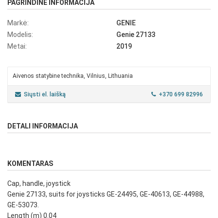
PAGRINDINĖ INFORMACIJA
Markė:
GENIE
Modelis:
Genie 27133
Metai:
2019
Aivenos statybine technika, Vilnius, Lithuania
Siųsti el. laišką
+370 699 82996
DETALI INFORMACIJA
KOMENTARAS
Cap, handle, joystick
Genie 27133, suits for joysticks GE-24495, GE-40613, GE-44988,
GE-53073.
Length (m) 0.04