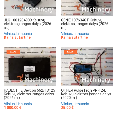
JLG 1001204939 Keltuvų
GENIE 137634GT Keltuvų
elektros įrangos dalys (2026
elektros įrangos dalys (2026
m.)
m.)
Vilnius, Lithuania
Vilnius, Lithuania
Kaina sutartinė
Kaina sutartinė
DALYS
DALYS
HAULOTTE Sevcon 662/13125
OTHER PulseTech PP-12-L
Keltuvų elektros įrangos dalys
Keltuvų elektros įrangos dalys
(2026 m.)
(2020 m.)
Vilnius, Lithuania
Vilnius, Lithuania
1 000.00 €
25.00 €