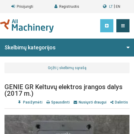
|
Prisijungti
Registruotis
LT
EN
Skelbimų kategorijos
Grįžti į skelbimų sąrašą
GENIE GR Keltuvų elektros įrangos dalys
(2017 m.)
Pasižymėti
Spausdinti
Nusiųsti draugui
Dalintis