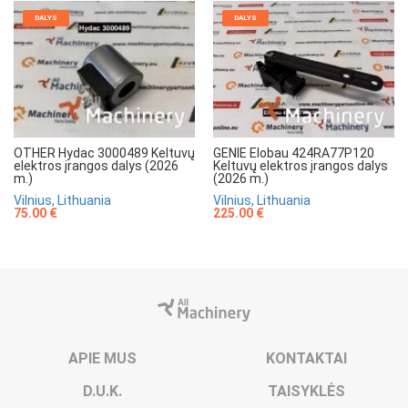
DALYS
DALYS
OTHER Hydac 3000489 Keltuvų
GENIE Elobau 424RA77P120
elektros įrangos dalys (2026
Keltuvų elektros įrangos dalys
m.)
(2026 m.)
Vilnius, Lithuania
Vilnius, Lithuania
75.00 €
225.00 €
APIE MUS
KONTAKTAI
D.U.K.
TAISYKLĖS