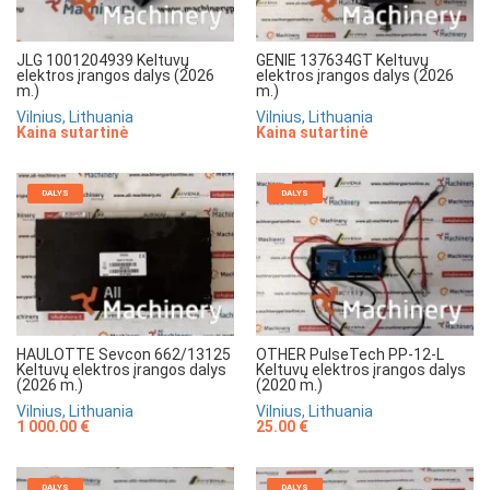
JLG 1001204939 Keltuvų
GENIE 137634GT Keltuvų
elektros įrangos dalys (2026
elektros įrangos dalys (2026
m.)
m.)
Vilnius, Lithuania
Vilnius, Lithuania
Kaina sutartinė
Kaina sutartinė
DALYS
DALYS
HAULOTTE Sevcon 662/13125
OTHER PulseTech PP-12-L
Keltuvų elektros įrangos dalys
Keltuvų elektros įrangos dalys
(2026 m.)
(2020 m.)
Vilnius, Lithuania
Vilnius, Lithuania
1 000.00 €
25.00 €
DALYS
DALYS