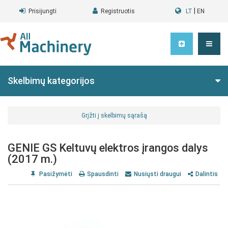
|
Prisijungti
Registruotis
LT
EN
Skelbimų kategorijos
Grįžti į skelbimų sąrašą
GENIE GS Keltuvų elektros įrangos dalys
(2017 m.)
Pasižymėti
Spausdinti
Nusiųsti draugui
Dalintis