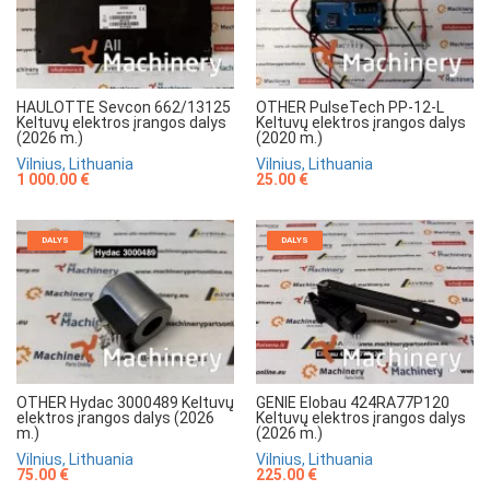
HAULOTTE Sevcon 662/13125
OTHER PulseTech PP-12-L
Keltuvų elektros įrangos dalys
Keltuvų elektros įrangos dalys
(2026 m.)
(2020 m.)
Vilnius, Lithuania
Vilnius, Lithuania
1 000.00 €
25.00 €
DALYS
DALYS
OTHER Hydac 3000489 Keltuvų
GENIE Elobau 424RA77P120
elektros įrangos dalys (2026
Keltuvų elektros įrangos dalys
m.)
(2026 m.)
Vilnius, Lithuania
Vilnius, Lithuania
75.00 €
225.00 €