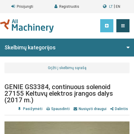
|
Prisijungti
Registruotis
LT
EN
Skelbimų kategorijos
Grįžti į skelbimų sąrašą
GENIE GS3384, continuous solenoid
27155 Keltuvų elektros įrangos dalys
(2017 m.)
Pasižymėti
Spausdinti
Nusiųsti draugui
Dalintis