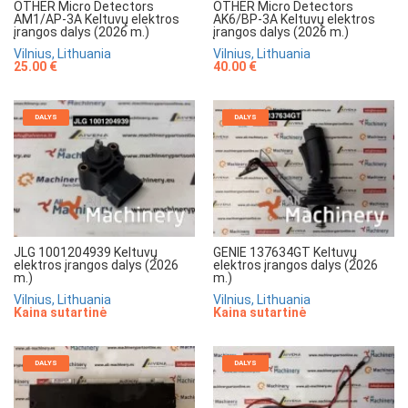
OTHER Micro Detectors
OTHER Micro Detectors
AM1/AP-3A Keltuvų elektros
AK6/BP-3A Keltuvų elektros
įrangos dalys (2026 m.)
įrangos dalys (2026 m.)
Vilnius, Lithuania
Vilnius, Lithuania
25.00 €
40.00 €
DALYS
DALYS
JLG 1001204939 Keltuvų
GENIE 137634GT Keltuvų
elektros įrangos dalys (2026
elektros įrangos dalys (2026
m.)
m.)
Vilnius, Lithuania
Vilnius, Lithuania
Kaina sutartinė
Kaina sutartinė
DALYS
DALYS