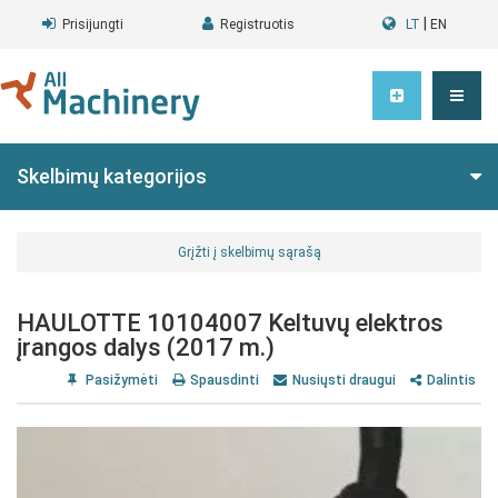
|
Prisijungti
Registruotis
LT
EN
Skelbimų kategorijos
Grįžti į skelbimų sąrašą
HAULOTTE 10104007 Keltuvų elektros
įrangos dalys (2017 m.)
Pasižymėti
Spausdinti
Nusiųsti draugui
Dalintis