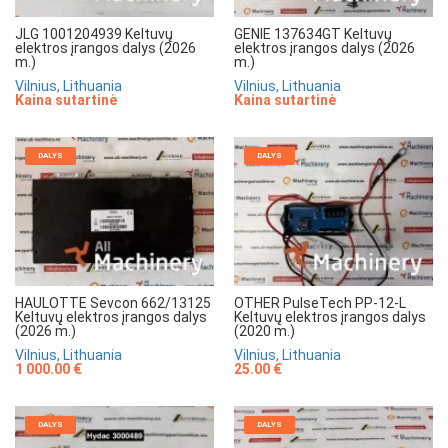
JLG 1001204939 Keltuvų
GENIE 137634GT Keltuvų
elektros įrangos dalys (2026
elektros įrangos dalys (2026
m.)
m.)
Vilnius, Lithuania
Vilnius, Lithuania
Kaina sutartinė
Kaina sutartinė
DALYS
DALYS
HAULOTTE Sevcon 662/13125
OTHER PulseTech PP-12-L
Keltuvų elektros įrangos dalys
Keltuvų elektros įrangos dalys
(2026 m.)
(2020 m.)
Vilnius, Lithuania
Vilnius, Lithuania
1 000.00 €
25.00 €
DALYS
DALYS