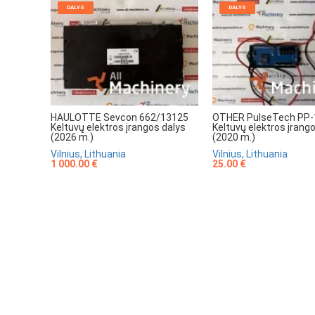
DALYS
DALYS
HAULOTTE Sevcon 662/13125
OTHER PulseTech PP-
Keltuvų elektros įrangos dalys
Keltuvų elektros įrang
(2026 m.)
(2020 m.)
Vilnius, Lithuania
Vilnius, Lithuania
1 000.00 €
25.00 €