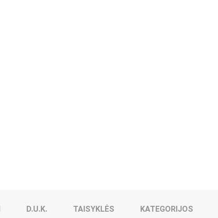
I
D.U.K.
TAISYKLĖS
KATEGORIJOS