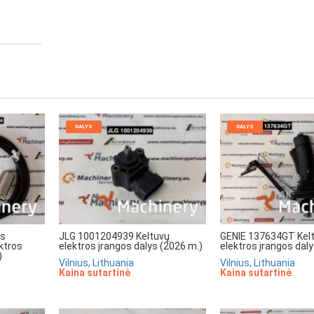
DALYS
DALYS
rs
JLG 1001204939 Keltuvų
GENIE 137634GT Kel
ktros
elektros įrangos dalys (2026 m.)
elektros įrangos dal
)
Vilnius, Lithuania
Vilnius, Lithuania
Kaina sutartinė
Kaina sutartinė