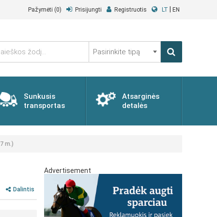
|
Pažymėti
(0)
Prisijungti
Registruotis
LT
EN
Pasirinkite
tipą
Sunkusis
Atsarginės
transportas
detalės
7 m.)
Advertisement
Dalintis