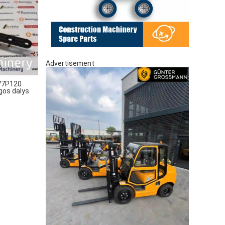
Advertisement
77P120
ngos dalys