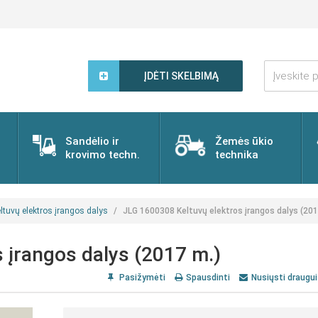
Įveskite
paieškos
ĮDĖTI SKELBIMĄ
žodį...
Sandėlio ir
Žemės ūkio
krovimo techn.
technika
ltuvų elektros įrangos dalys
JLG 1600308 Keltuvų elektros įrangos dalys (201
 įrangos dalys (2017 m.)
Pasižymėti
Spausdinti
Nusiųsti draugui