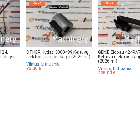
DALYS
DALYS
12-L
OTHER Hydac 3000489 Keltuvų
GENIE Elobau 424RA
os dalys
elektros įrangos dalys (2026 m.)
Keltuvų elektros įra
(2026 m.)
Vilnius, Lithuania
75.00 €
Vilnius, Lithuania
225.00 €