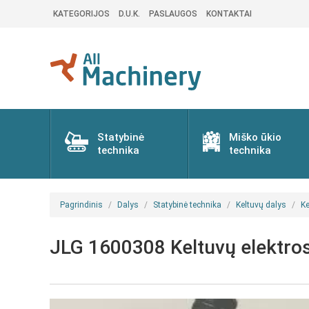
KATEGORIJOS
D.U.K.
PASLAUGOS
KONTAKTAI
Statybinė
Miško ūkio
technika
technika
Pagrindinis
Dalys
Statybinė technika
Keltuvų dalys
Ke
JLG 1600308 Keltuvų elektros