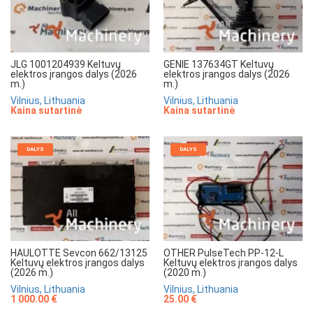
JLG 1001204939 Keltuvų
GENIE 137634GT Keltuvų
elektros įrangos dalys (2026
elektros įrangos dalys (2026
m.)
m.)
Vilnius, Lithuania
Vilnius, Lithuania
Kaina sutartinė
Kaina sutartinė
DALYS
DALYS
HAULOTTE Sevcon 662/13125
OTHER PulseTech PP-12-L
Keltuvų elektros įrangos dalys
Keltuvų elektros įrangos dalys
(2026 m.)
(2020 m.)
Vilnius, Lithuania
Vilnius, Lithuania
1 000.00 €
25.00 €