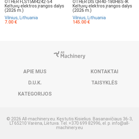
OTHER FLS15M4242-54
OTHER DIS QR40-180HBS-IK
Keltuvų elektros įrangos dalys
Keltuvų elektros įrangos dalys
(2026 m.)
(2026 m.)
Vilnius, Lithuania
Vilnius, Lithuania
7.00 €
145.00 €
APIE MUS
KONTAKTAI
D.U.K.
TAISYKLĖS
KATEGORIJOS
© 2026 All-machinery.eu. Kęstutis Kisielius. Basanavičiaus 36-3,
LT65210 Varėna, Lietuva. Tel. +370 699 82996, el. p.
info@all-
machinery.eu