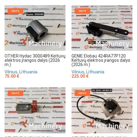
DALYS
DALYS
OTHER Hydac 3000489 Keltuvų
GENIE Elobau 424RA77P120
elektros įrangos dalys (2026
Keltuvų elektros įrangos dalys
m.)
(2026 m.)
Vilnius, Lithuania
Vilnius, Lithuania
75.00 €
225.00 €
DALYS
DALYS