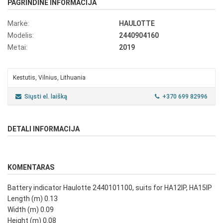
PAGRINDINĖ INFORMACIJA
Markė:
HAULOTTE
Modelis:
2440904160
Metai:
2019
Kestutis, Vilnius, Lithuania
Siųsti el. laišką
+370 699 82996
DETALI INFORMACIJA
KOMENTARAS
Battery indicator Haulotte 2440101100, suits for HA12IP, HA15IP
Length (m) 0.13
Width (m) 0.09
Height (m) 0.08