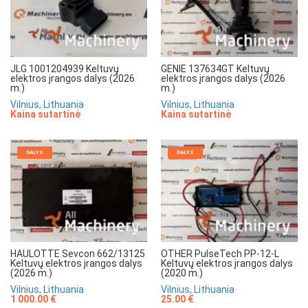
JLG 1001204939 Keltuvų
GENIE 137634GT Keltuvų
elektros įrangos dalys (2026
elektros įrangos dalys (2026
m.)
m.)
Vilnius, Lithuania
Vilnius, Lithuania
Kaina sutartinė
Kaina sutartinė
DALYS
DALYS
HAULOTTE Sevcon 662/13125
OTHER PulseTech PP-12-L
Keltuvų elektros įrangos dalys
Keltuvų elektros įrangos dalys
(2026 m.)
(2020 m.)
Vilnius, Lithuania
Vilnius, Lithuania
1 000.00 €
25.00 €