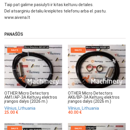
Taip pat galime pasiulyti ir kitas keltuvu detales.
Del atsarginiu detaliu kreipkites telefonu arba el. pastu.
www.aivena.lt
PANAŠŪS
DALYS
DALYS
OTHER Micro Detectors
OTHER Micro Detectors
AM1/AP-3A Keltuvų elektros
AK6/BP-3A Keltuvų elektros
įrangos dalys (2026 m.)
įrangos dalys (2026 m.)
Vilnius, Lithuania
Vilnius, Lithuania
25.00 €
40.00 €
DALYS
DALYS