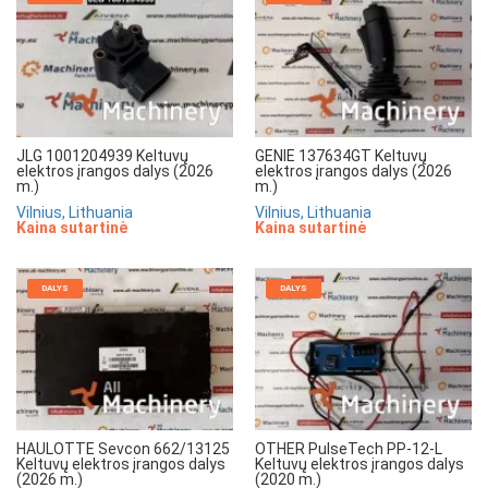
JLG 1001204939 Keltuvų
GENIE 137634GT Keltuvų
elektros įrangos dalys (2026
elektros įrangos dalys (2026
m.)
m.)
Vilnius, Lithuania
Vilnius, Lithuania
Kaina sutartinė
Kaina sutartinė
DALYS
DALYS
HAULOTTE Sevcon 662/13125
OTHER PulseTech PP-12-L
Keltuvų elektros įrangos dalys
Keltuvų elektros įrangos dalys
(2026 m.)
(2020 m.)