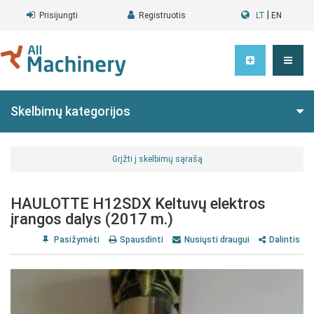
|
Prisijungti
Registruotis
LT
EN
Skelbimų kategorijos
Grįžti į skelbimų sąrašą
HAULOTTE H12SDX Keltuvų elektros
įrangos dalys (2017 m.)
Pasižymėti
Spausdinti
Nusiųsti draugui
Dalintis